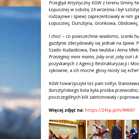
Przegląd Artystyczny KGW z terenu Gminy N
Łopusznej w sobotę 24 września i był szósty
rodzajowe i śpiew) zaprezentowały w nim gaź
Łopusznej, Dursztyna, Gronkowa, Obidowej, 
I choć – co powszechnie wiadomo, scenki hu
gazdynie zdecydowały się jednak na śpiew. P
Szado-Kudasikowa, Ewa Iwulska i Anna Mlek
Przezegnoj mnie mamo, Joby oroł, joby sioł
i
A
pozyskanych z Agencji Restrukturyzacji i Mod
sykownie, a ich mocne głosy niosły się ech
KGW towarzyszyła też pani sołtys Stanisław
dursztyńskiego koła była prośba przewodnicz
poszczególnych kół zaintonowały i poprowad
Więcej zdjęć na:
https://24tp.pl/n/99097