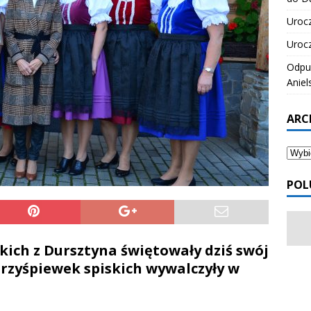
Urocz
Urocz
Odpus
Aniel
ARC
POL
kich z Dursztyna świętowały dziś swój
przyśpiewek spiskich wywalczyły w