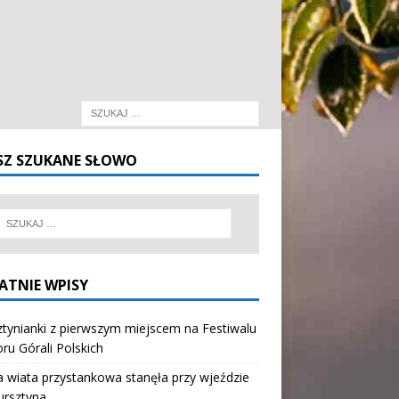
SZ SZUKANE SŁOWO
ATNIE WPISY
tynianki z pierwszym miejscem na Festiwalu
oru Górali Polskich
wiata przystankowa stanęła przy wjeździe
ursztyna