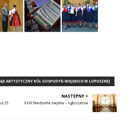
LĄD ARTYSTYCZNY KÓŁ GOSPODYŃ WIEJSKICH W ŁOPUSZNEJ
NASTĘPNY
uż 25
XXVI Niedziela zwykła – ogłoszenia