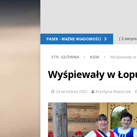
[ 3 sierpn
PASEK - WAŻNE WIADOMOŚCI
Dursztyn
STR. GŁÓWNA
KGW
Wyśpiewały w 
[ 2 sierpn
[ 2 sierpn
Wyśpiewały w Łopu
OGŁOSZE
[ 2 sierpn
24 września 2022
Krystyna Waniczek
WYDARZE
[ 5 sierpn
Folkloru G