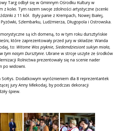
owy Targ odbył się w Gminnym Ośrodku Kultury w
m z kolei. Tym razem swoje zdolności artystyczne (scenki
dzinki z 11 kół. Były panie z Krempach, Nowej Białej,
Pyzówki, Szlembarku, Ludźmierza, Długopola i Ostrowska.
morystyczne są ich domeną, to w tym roku dursztyńskie
ieśni, które zaprezentowały przed jury w składzie: Wanda
odaj, to:
Witome Wos piyknie
,
Siedemdziesiont sukiyn miała,
 w tym nasym Dursztynie
. Ubrane w stroje uszyte ze środków
ernizacji Rolnictwa prezentowały się na scenie nader
em po widowni.
a Sołtys. Dodatkowym wyróżnieniem dla 8 reprezentantek
ącej jury Anny Mlekodaj, by podczas dekoracji
ziły śpiew.