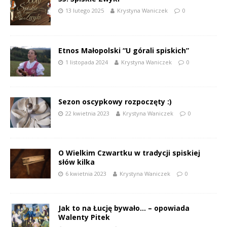
13 lutego 2025
Krystyna Waniczek
0
Etnos Małopolski “U górali spiskich”
1 listopada 2024
Krystyna Waniczek
0
Sezon oscypkowy rozpoczęty :)
22 kwietnia 2023
Krystyna Waniczek
0
O Wielkim Czwartku w tradycji spiskiej
słów kilka
6 kwietnia 2023
Krystyna Waniczek
0
Jak to na Łucję bywało… – opowiada
Walenty Pitek