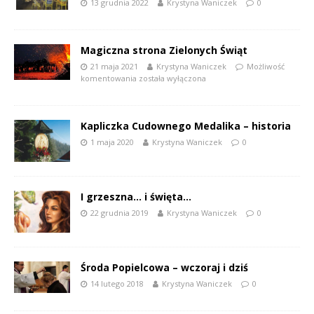
13 grudnia 2022
Krystyna Waniczek
0
Magiczna strona Zielonych Świąt
21 maja 2021
Krystyna Waniczek
Możliwość
komentowania
została wyłączona
Kapliczka Cudownego Medalika – historia
1 maja 2020
Krystyna Waniczek
0
I grzeszna… i święta…
22 grudnia 2019
Krystyna Waniczek
0
Środa Popielcowa – wczoraj i dziś
14 lutego 2018
Krystyna Waniczek
0