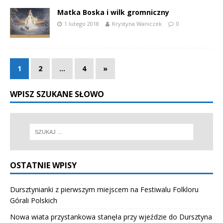
Matka Boska i wilk gromniczny
1 lutego 2018
Krystyna Waniczek
0
1
2
…
4
»
WPISZ SZUKANE SŁOWO
OSTATNIE WPISY
Dursztynianki z pierwszym miejscem na Festiwalu Folkloru
Górali Polskich
Nowa wiata przystankowa stanęła przy wjeździe do Dursztyna