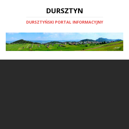
DURSZTYN
DURSZTYŃSKI PORTAL INFORMACYJNY