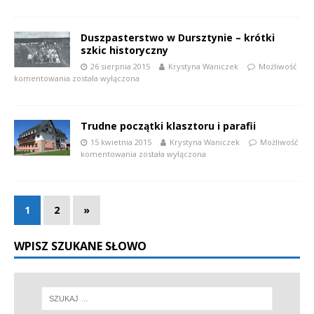
Duszpasterstwo w Dursztynie – krótki
szkic historyczny
26 sierpnia 2015
Krystyna Waniczek
Możliwość
komentowania
została wyłączona
Trudne początki klasztoru i parafii
15 kwietnia 2015
Krystyna Waniczek
Możliwość
komentowania
została wyłączona
1
2
»
WPISZ SZUKANE SŁOWO