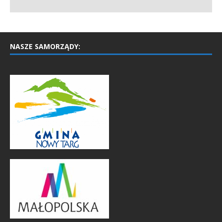
NASZE SAMORZĄDY: