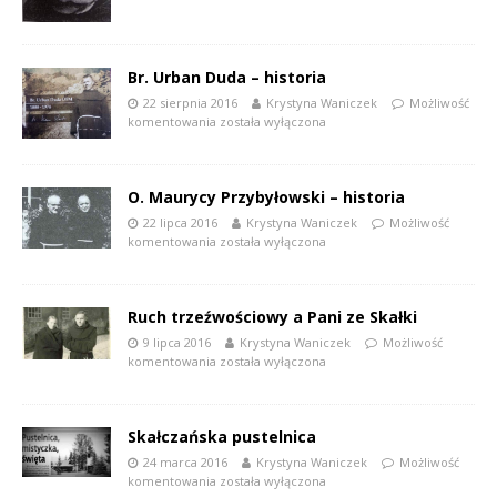
Br. Urban Duda – historia
22 sierpnia 2016
Krystyna Waniczek
Możliwość
komentowania
została wyłączona
O. Maurycy Przybyłowski – historia
22 lipca 2016
Krystyna Waniczek
Możliwość
komentowania
została wyłączona
Ruch trzeźwościowy a Pani ze Skałki
9 lipca 2016
Krystyna Waniczek
Możliwość
komentowania
została wyłączona
Skałczańska pustelnica
24 marca 2016
Krystyna Waniczek
Możliwość
komentowania
została wyłączona