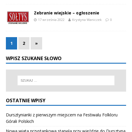
Zebranie wiejskie – ogłoszenie
17 września 2022
Krystyna Waniczek
0
1
2
»
WPISZ SZUKANE SŁOWO
OSTATNIE WPISY
Dursztynianki z pierwszym miejscem na Festiwalu Folkloru
Górali Polskich
Nowa wiata przystankowa stanęła przy wjeździe do Dursztyna