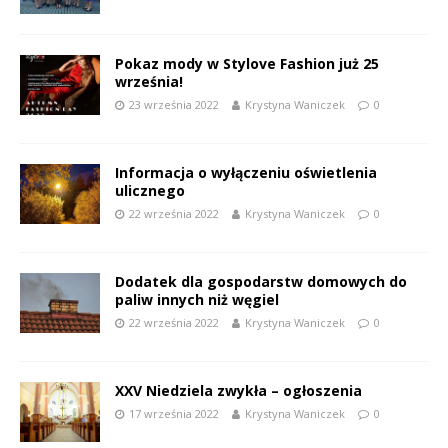
Pokaz mody w Stylove Fashion już 25
września!
23 września 2022
Krystyna Waniczek
0
Informacja o wyłączeniu oświetlenia
ulicznego
22 września 2022
Krystyna Waniczek
0
Dodatek dla gospodarstw domowych do
paliw innych niż węgiel
22 września 2022
Krystyna Waniczek
0
XXV Niedziela zwykła – ogłoszenia
17 września 2022
Krystyna Waniczek
0