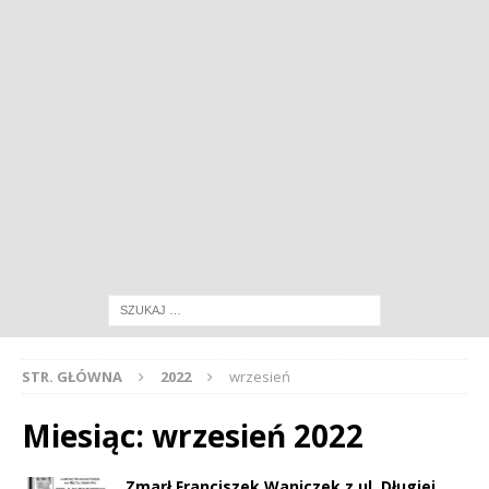
STR. GŁÓWNA
2022
wrzesień
Miesiąc:
wrzesień 2022
Zmarł Franciszek Waniczek z ul. Długiej