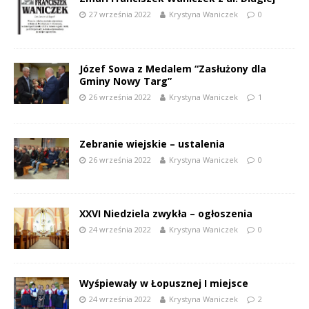
27 września 2022
Krystyna Waniczek
0
Józef Sowa z Medalem “Zasłużony dla
Gminy Nowy Targ”
26 września 2022
Krystyna Waniczek
1
Zebranie wiejskie – ustalenia
26 września 2022
Krystyna Waniczek
0
XXVI Niedziela zwykła – ogłoszenia
24 września 2022
Krystyna Waniczek
0
Wyśpiewały w Łopusznej I miejsce
24 września 2022
Krystyna Waniczek
2