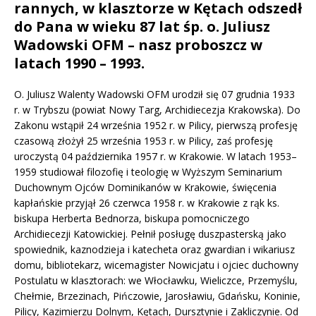
rannych, w klasztorze w Kętach odszedł
do Pana w wieku 87 lat
śp. o. Juliusz
Wadowski OFM – nasz proboszcz w
latach 1990 – 1993.
O. Juliusz Walenty Wadowski OFM urodził się 07 grudnia 1933
r. w Trybszu (powiat Nowy Targ, Archidiecezja Krakowska). Do
Zakonu wstąpił 24 września 1952 r. w Pilicy, pierwszą profesję
czasową złożył 25 września 1953 r. w Pilicy, zaś profesję
uroczystą 04 października 1957 r. w Krakowie. W latach 1953–
1959 studiował filozofię i teologię w Wyższym Seminarium
Duchownym Ojców Dominikanów w Krakowie, święcenia
kapłańskie przyjął 26 czerwca 1958 r. w Krakowie z rąk ks.
biskupa Herberta Bednorza, biskupa pomocniczego
Archidiecezji Katowickiej. Pełnił posługę duszpasterską jako
spowiednik, kaznodzieja i katecheta oraz gwardian i wikariusz
domu, bibliotekarz, wicemagister Nowicjatu i ojciec duchowny
Postulatu w klasztorach: we Włocławku, Wieliczce, Przemyślu,
Chełmie, Brzezinach, Pińczowie, Jarosławiu, Gdańsku, Koninie,
Pilicy, Kazimierzu Dolnym, Kętach, Dursztynie i Zakliczynie. Od