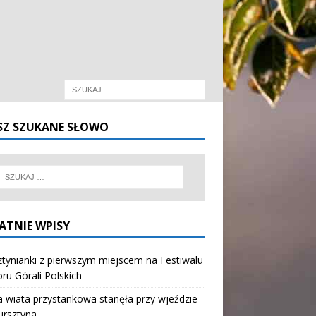
SZ SZUKANE SŁOWO
ATNIE WPISY
tynianki z pierwszym miejscem na Festiwalu
oru Górali Polskich
wiata przystankowa stanęła przy wjeździe
ursztyna