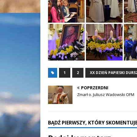
1
2
XX DZIEŃ PAPIESKI DUR
POPRZERDNI
Zmarł o. Juliusz Wadowski OFM
BĄDŹ PIERWSZY, KTÓRY SKOMENTUJE