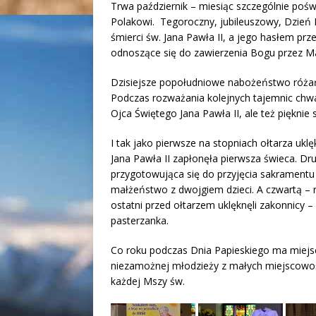
Trwa październik – miesiąc szczególnie poś
Polakowi. Tegoroczny, jubileuszowy, Dzień P
śmierci św. Jana Pawła II, a jego hasłem pr
odnoszące się do zawierzenia Bogu przez Ma
Dzisiejsze popołudniowe nabożeństwo róża
Podczas rozważania kolejnych tajemnic chw
Ojca Świętego Jana Pawła II, ale też pięknie
I tak jako pierwsze na stopniach ołtarza ukl
Jana Pawła II zapłonęła pierwsza świeca. D
przygotowująca się do przyjęcia sakramentu
małżeństwo z dwojgiem dzieci. A czwartą – r
ostatni przed ołtarzem uklęknęli zakonnicy – 
pasterzanka.
Co roku podczas Dnia Papieskiego ma miejsce
niezamożnej młodzieży z małych miejscowości
każdej Mszy św.