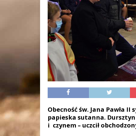
Obecność św. Jana Pawła II s
papieska sutanna. Dursztyn
i czynem – uczcił obchodzony