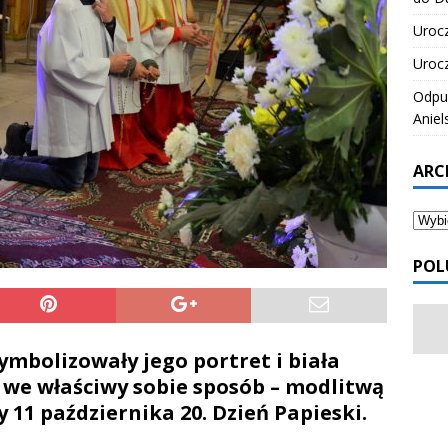
Urocz
Urocz
Odpus
Aniel
ARC
POL
ymbolizowały jego portret i biała
 we właściwy sobie sposób – modlitwą
 11 października 20. Dzień Papieski.