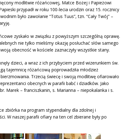
więcony modlitwie różańcowej, Matce Bożej i Papieżowi
apieski przypadł w roku 100-lecia urodzin oraz 15. rocznicy
zewodnim było zawołanie “Totus Tuus”, tzn. “Cały Twój” –
ryję.
ńcowe zyskało w związku z powyższym szczególną oprawę.
alebnych nie tylko mieliśmy okazję posłuchać słów samego
 swoją obecność w kościele zaznaczyły wszystkie stany.
ęknęły dzieci, a wraz z ich przybyciem przed wizerunkiem św.
rugą tajemnicę różańcową poprowadziła młodzież
 bierzmowania. Trzecią świecę i swoją modlitwę ofiarowało
eprezentanci obecnych w parafii babć i dziadków. Jako
br. Marek – franciszkanin, s. Marianna – niepokalanka i s.
 zbiórka na program stypendialny dla zdolnej i
. W naszej parafii ofiary na ten cel zbierane były po