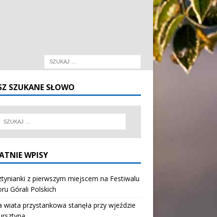
SZ SZUKANE SŁOWO
ATNIE WPISY
tynianki z pierwszym miejscem na Festiwalu
oru Górali Polskich
wiata przystankowa stanęła przy wjeździe
ursztyna