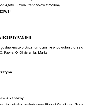
. od Agaty i Pawła Stańczyków z rodziną.
ŻOWEJ.
 WIECZERZY PAŃSKIEJ
błogosławieństwo Boże, umocnienie w powołaniu oraz o
. Pawła, O. Oliviera i br. Marka.
rsztyna.
ł wielkanocny.
warcia związku małżeńskiego Piotra i Kamili z prośbą o