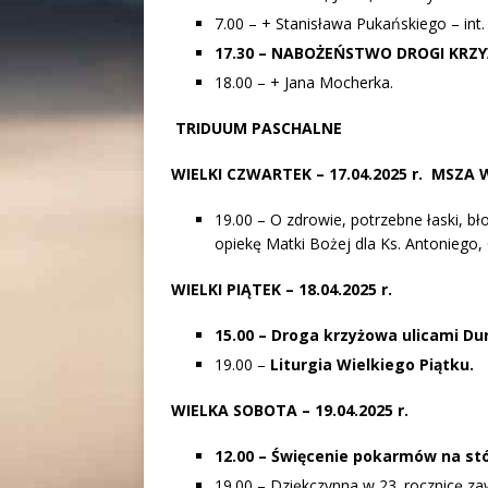
7.00 – + Stanisława Pukańskiego – int
17.30 – NABOŻEŃSTWO DROGI KRZY
18.00 – + Jana Mocherka.
TRIDUUM PASCHALNE
WIELKI CZWARTEK
– 17.04.2025 r. MSZA
19.00 – O zdrowie, potrzebne łaski, 
opiekę Matki Bożej dla Ks. Antoniego, O
WIELKI PIĄTEK
– 18.04.2025 r.
15.00 – Droga krzyżowa ulicami Du
19.00 –
Liturgia Wielkiego Piątku.
WIELKA SOBOTA
– 19.04.2025 r.
12.00 – Święcenie pokarmów na stó
19.00 – Dziękczynna w 23. rocznicę za