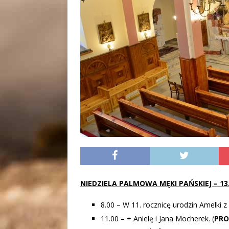
NIEDZIELA PALMOWA MĘKI PAŃSKIEJ –
13.
8.00 – W 11. rocznicę urodzin Amelki z 
11.00
–
+ Anielę i Jana Mocherek. (
PRO