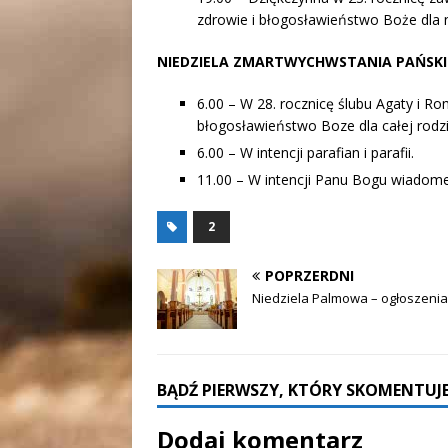
zdrowie i błogosławieństwo Boże dla nic
NIEDZIELA ZMARTWYCHWSTANIA PAŃSKI
6.00 – W 28. rocznicę ślubu Agaty i Ro
błogosławieństwo Boze dla całej rodzi
6.00 – W intencji parafian i parafii.
11.00 – W intencji Panu Bogu wiadome
2
POPRZERDNI
Niedziela Palmowa – ogłoszenia
BĄDŹ PIERWSZY, KTÓRY SKOMENTUJE
Dodaj komentarz