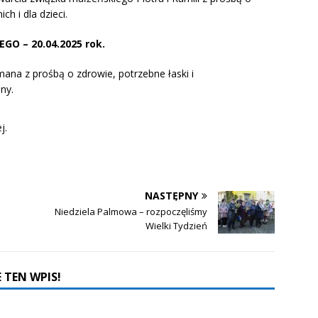
h i dla dzieci.
EGO –
20.04.2025 rok.
mana z prośbą o zdrowie, potrzebne łaski i
ny.
j.
NASTĘPNY
Niedziela Palmowa – rozpoczęliśmy
Wielki Tydzień
 TEN WPIS!