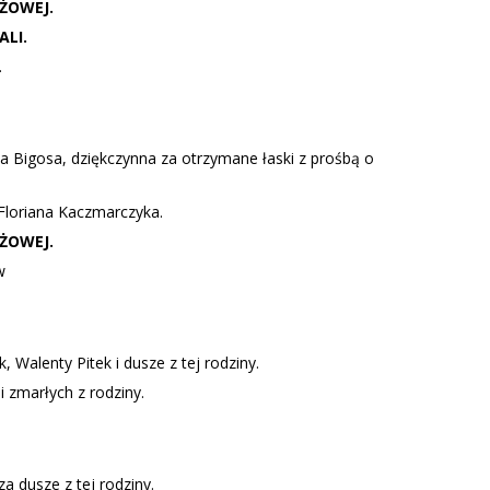
ŻOWEJ.
ALI.
.
ka Bigosa, dziękczynna za otrzymane łaski z prośbą o
 Floriana Kaczmarczyka.
ŻOWEJ.
w
, Walenty Pitek i dusze z tej rodziny.
 zmarłych z rodziny.
za dusze z tej rodziny.