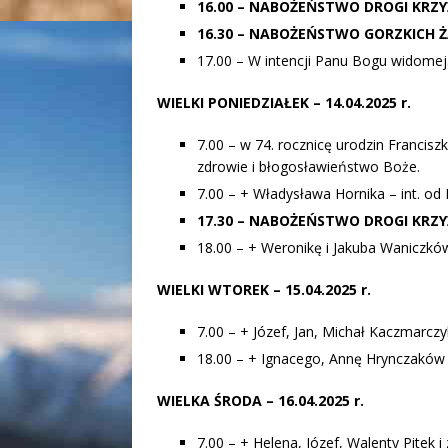
16.00 – NABOŻEŃSTWO DROGI KRZY
16.30 – NABOŻEŃSTWO GORZKICH Ż
17.00 – W intencji Panu Bogu widomej
WIELKI PONIEDZIAŁEK
– 14.04.2025 r.
7.00 – w 74. rocznicę urodzin Francisz
zdrowie i błogosławieństwo Boże.
7.00 – + Władysława Hornika – int. od
17.30 – NABOŻEŃSTWO DROGI KRZY
18.00 – + Weronikę i Jakuba Waniczkó
WIELKI WTOREK
– 15.04.2025 r.
7.00 – + Józef, Jan, Michał Kaczmarczyk
18.00 – + Ignacego, Annę Hrynczaków i
WIELKA ŚRODA
– 16.04.2025 r.
7.00 – + Helena, Józef, Walenty Pitek i 