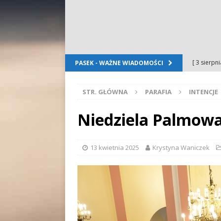
[ 3 sierpn
PASEK - WAŻNE WIADOMOŚCI
Dursztyn
STR. GŁÓWNA
PARAFIA
INTENCJE
[ 2 sierpn
[ 2 sierpn
Niedziela Palmowa 
OGŁOSZE
[ 2 sierpn
13 kwietnia 2025
Krystyna Waniczek
WYDARZE
[ 5 sierpn
Folkloru G