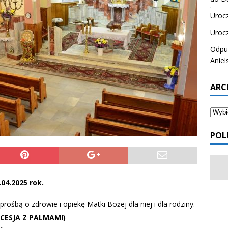
Urocz
Urocz
Odpus
Aniel
ARC
POL
04.2025 rok.
prośbą o zdrowie i opiekę Matki Bożej dla niej i dla rodziny.
CESJA Z PALMAMI)