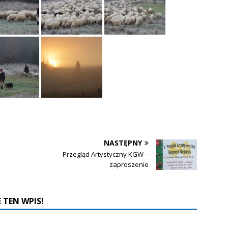
NASTĘPNY
Przegląd Artystyczny KGW –
zaproszenie
 TEN WPIS!