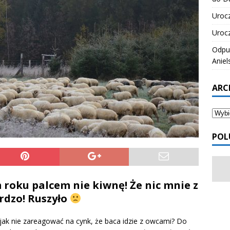
Urocz
Urocz
Odpus
Aniel
ARC
POL
m roku palcem nie kiwnę! Że nic mnie z
rdzo! Ruszyło
ak nie zareagować na cynk, że baca idzie z owcami? Do