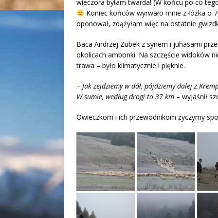
wieczora byłam twarda! (W końcu po co tego 
Koniec końców wyrwało mnie z łóżka o 7 r
oponował, zdążyłam więc na ostatnie gwizdk
Baca Andrzej Zubek z synem i juhasami przesz
okolicach ambonki. Na szczęście widoków ni
trawa – było klimatycznie i pięknie.
–
Jak zejdziemy w dół, pójdziemy dalej z Krem
W sumie, według drogi to 37 km
– wyjaśnił sz
Owieczkom i ich przewodnikom życzymy sp