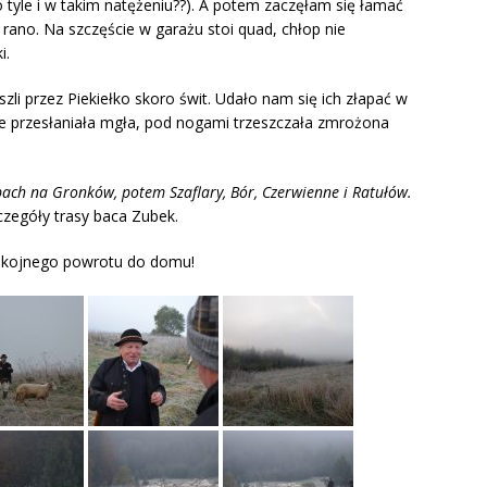
tyle i w takim natężeniu??). A potem zaczęłam się łamać
ano. Na szczęście w garażu stoi quad, chłop nie
i.
li przez Piekiełko skoro świt. Udało nam się ich złapać w
e przesłaniała mgła, pod nogami trzeszczała zmrożona
pach na Gronków, potem Szaflary, Bór, Czerwienne i Ratułów.
czegóły trasy baca Zubek.
okojnego powrotu do domu!