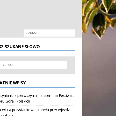
SZ SZUKANE SŁOWO
ATNIE WPISY
tynianki z pierwszym miejscem na Festiwalu
oru Górali Polskich
wiata przystankowa stanęła przy wjeździe
ursztyna