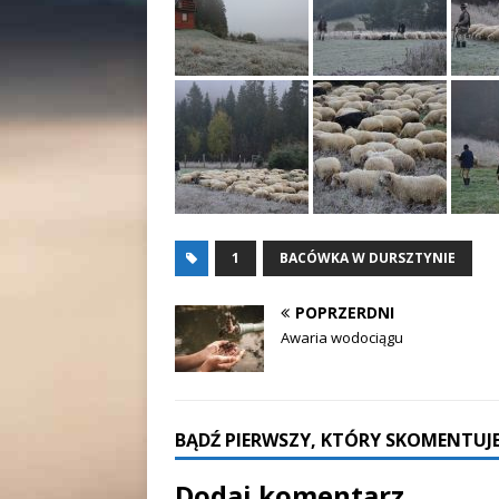
1
BACÓWKA W DURSZTYNIE
POPRZERDNI
Awaria wodociągu
BĄDŹ PIERWSZY, KTÓRY SKOMENTUJE
Dodaj komentarz