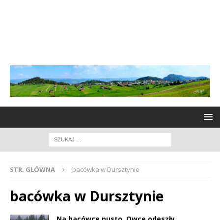
STR. GŁÓWNA
bacówka w Dursztynie
bacówka w Dursztynie
Na bacówce pusto. Owce odeszły