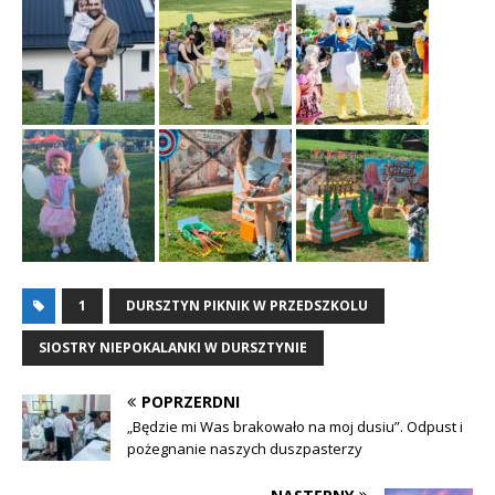
1
DURSZTYN PIKNIK W PRZEDSZKOLU
SIOSTRY NIEPOKALANKI W DURSZTYNIE
POPRZERDNI
„Będzie mi Was brakowało na moj dusiu”. Odpust i
pożegnanie naszych duszpasterzy