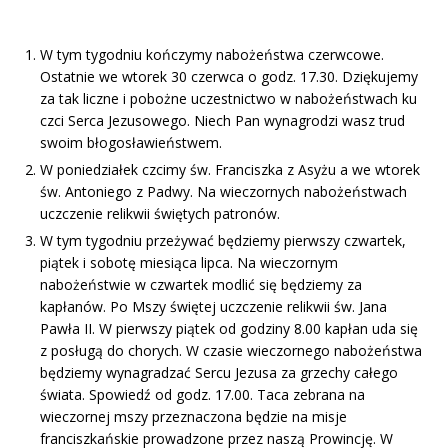
W tym tygodniu kończymy nabożeństwa czerwcowe.
Ostatnie we wtorek 30 czerwca o godz. 17.30. Dziękujemy
za tak liczne i pobożne uczestnictwo w nabożeństwach ku
czci Serca Jezusowego. Niech Pan wynagrodzi wasz trud
swoim błogosławieństwem.
W poniedziałek czcimy św. Franciszka z Asyżu a we wtorek
św. Antoniego z Padwy. Na wieczornych nabożeństwach
uczczenie relikwii świętych patronów.
W tym tygodniu przeżywać będziemy pierwszy czwartek,
piątek i sobotę miesiąca lipca. Na wieczornym
nabożeństwie w czwartek modlić się będziemy za
kapłanów. Po Mszy świętej uczczenie relikwii św. Jana
Pawła II. W pierwszy piątek od godziny 8.00 kapłan uda się
z posługą do chorych. W czasie wieczornego nabożeństwa
będziemy wynagradzać Sercu Jezusa za grzechy całego
świata. Spowiedź od godz. 17.00. Taca zebrana na
wieczornej mszy przeznaczona będzie na misje
franciszkańskie prowadzone przez naszą Prowincję. W