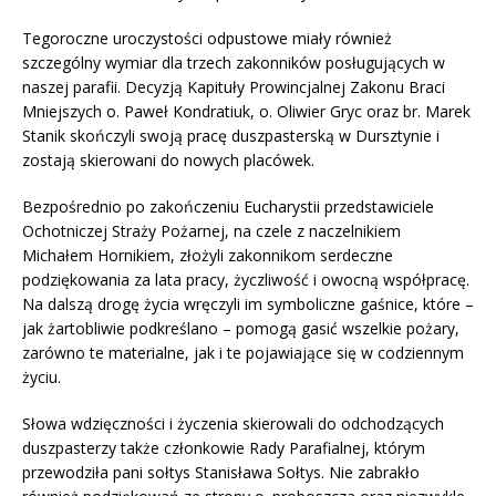
Tegoroczne uroczystości odpustowe miały również
szczególny wymiar dla trzech zakonników posługujących w
naszej parafii. Decyzją Kapituły Prowincjalnej Zakonu Braci
Mniejszych o. Paweł Kondratiuk, o. Oliwier Gryc oraz br. Marek
Stanik skończyli swoją pracę duszpasterską w Dursztynie i
zostają skierowani do nowych placówek.
Bezpośrednio po zakończeniu Eucharystii przedstawiciele
Ochotniczej Straży Pożarnej, na czele z naczelnikiem
Michałem Hornikiem, złożyli zakonnikom serdeczne
podziękowania za lata pracy, życzliwość i owocną współpracę.
Na dalszą drogę życia wręczyli im symboliczne gaśnice, które –
jak żartobliwie podkreślano – pomogą gasić wszelkie pożary,
zarówno te materialne, jak i te pojawiające się w codziennym
życiu.
Słowa wdzięczności i życzenia skierowali do odchodzących
duszpasterzy także członkowie Rady Parafialnej, którym
przewodziła pani sołtys Stanisława Sołtys. Nie zabrakło