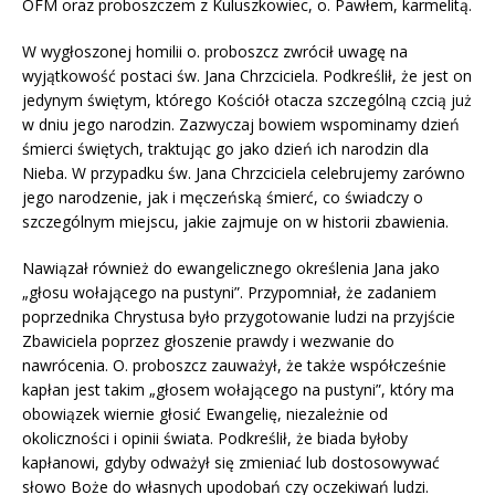
OFM oraz proboszczem z Kuluszkowiec, o. Pawłem, karmelitą.
W wygłoszonej homilii o. proboszcz zwrócił uwagę na
wyjątkowość postaci św. Jana Chrzciciela. Podkreślił, że jest on
jedynym świętym, którego Kościół otacza szczególną czcią już
w dniu jego narodzin. Zazwyczaj bowiem wspominamy dzień
śmierci świętych, traktując go jako dzień ich narodzin dla
Nieba. W przypadku św. Jana Chrzciciela celebrujemy zarówno
jego narodzenie, jak i męczeńską śmierć, co świadczy o
szczególnym miejscu, jakie zajmuje on w historii zbawienia.
Nawiązał również do ewangelicznego określenia Jana jako
„głosu wołającego na pustyni”. Przypomniał, że zadaniem
poprzednika Chrystusa było przygotowanie ludzi na przyjście
Zbawiciela poprzez głoszenie prawdy i wezwanie do
nawrócenia. O. proboszcz zauważył, że także współcześnie
kapłan jest takim „głosem wołającego na pustyni”, który ma
obowiązek wiernie głosić Ewangelię, niezależnie od
okoliczności i opinii świata. Podkreślił, że biada byłoby
kapłanowi, gdyby odważył się zmieniać lub dostosowywać
słowo Boże do własnych upodobań czy oczekiwań ludzi.