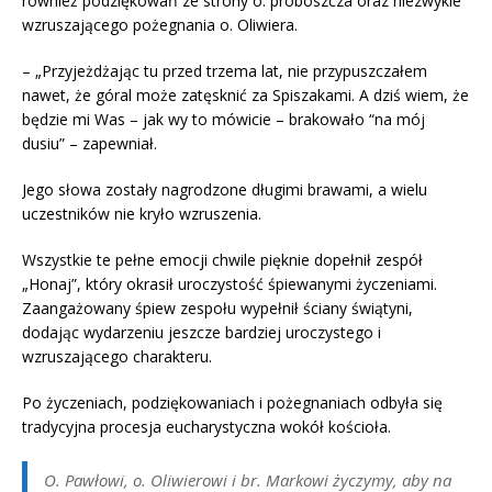
również podziękowań ze strony o. proboszcza oraz niezwykle
wzruszającego pożegnania o. Oliwiera.
– „Przyjeżdżając tu przed trzema lat, nie przypuszczałem
nawet, że góral może zatęsknić za Spiszakami. A dziś wiem, że
będzie mi Was – jak wy to mówicie – brakowało “na mój
dusiu” – zapewniał.
Jego słowa zostały nagrodzone długimi brawami, a wielu
uczestników nie kryło wzruszenia.
Wszystkie te pełne emocji chwile pięknie dopełnił zespół
„Honaj”, który okrasił uroczystość śpiewanymi życzeniami.
Zaangażowany śpiew zespołu wypełnił ściany świątyni,
dodając wydarzeniu jeszcze bardziej uroczystego i
wzruszającego charakteru.
Po życzeniach, podziękowaniach i pożegnaniach odbyła się
tradycyjna procesja eucharystyczna wokół kościoła.
O. Pawłowi, o. Oliwierowi i br. Markowi życzymy, aby na