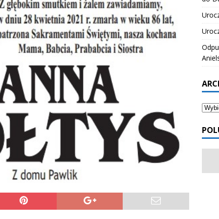
Urocz
Urocz
Odpus
Aniel
ARC
POL