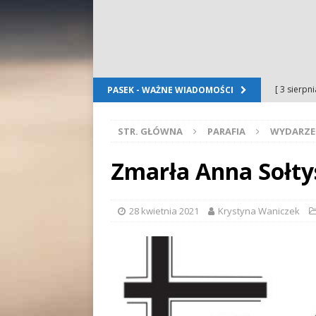
[ 3 sierpn
PASEK - WAŻNE WIADOMOŚCI
Dursztyn
STR. GŁÓWNA
PARAFIA
WYDARZE
[ 2 sierpn
[ 2 sierpn
Zmarła Anna Sołtys
OGŁOSZE
[ 2 sierpn
28 kwietnia 2021
Krystyna Waniczek
WYDARZE
[ 5 sierpn
Folkloru G