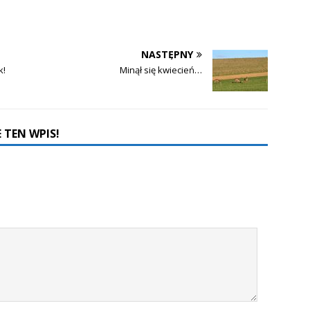
NASTĘPNY
k!
Minął się kwiecień…
 TEN WPIS!