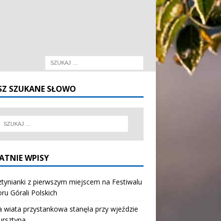
SZ SZUKANE SŁOWO
ATNIE WPISY
tynianki z pierwszym miejscem na Festiwalu
oru Górali Polskich
wiata przystankowa stanęła przy wjeździe
ursztyna