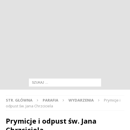
STR. GŁÓWNA
PARAFIA
WYDARZENIA
Prymicje i
odpust św. Jana Chrzciciela
Prymicje i odpust św. Jana
Chrzciciela