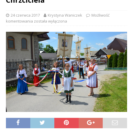
24 czerwca 2017
Krystyna Waniczek
Możliwość
komentowania
została wyłączona