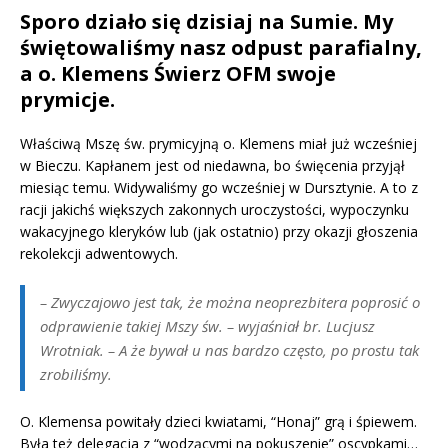
Sporo działo się dzisiaj na Sumie. My
świętowaliśmy nasz odpust parafialny,
a o. Klemens Świerz OFM swoje
prymicje.
Właściwą Mszę św. prymicyjną o. Klemens miał już wcześniej
w Bieczu. Kapłanem jest od niedawna, bo święcenia przyjął
miesiąc temu. Widywaliśmy go wcześniej w Dursztynie. A to z
racji jakichś większych zakonnych uroczystości, wypoczynku
wakacyjnego kleryków lub (jak ostatnio) przy okazji głoszenia
rekolekcji adwentowych.
–
Zwyczajowo jest tak, że można neoprezbitera poprosić o
odprawienie takiej Mszy św.
– wyjaśniał br. Lucjusz
Wrotniak.
– A że bywał u nas bardzo często, po prostu tak
zrobiliśmy.
O. Klemensa powitały dzieci kwiatami, “Honaj” grą i śpiewem.
Była też delegacja z “wodzącymi na pokuszenie” oscypkami…