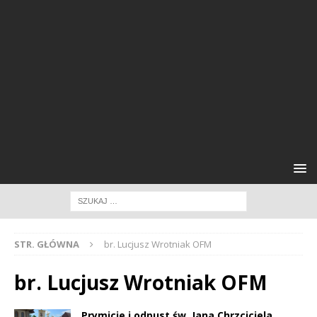
STR. GŁÓWNA
br. Lucjusz Wrotniak OFM
br. Lucjusz Wrotniak OFM
Prymicje i odpust św. Jana Chrzciciela