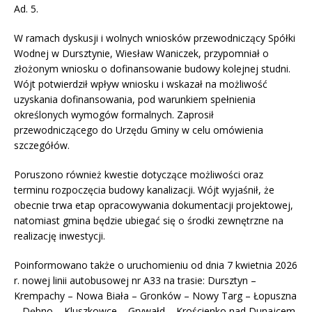
Ad. 5.
W ramach dyskusji i wolnych wniosków przewodniczący Spółki
Wodnej w Dursztynie, Wiesław Waniczek, przypomniał o
złożonym wniosku o dofinansowanie budowy kolejnej studni.
Wójt potwierdził wpływ wniosku i wskazał na możliwość
uzyskania dofinansowania, pod warunkiem spełnienia
określonych wymogów formalnych. Zaprosił
przewodniczącego do Urzędu Gminy w celu omówienia
szczegółów.
Poruszono również kwestie dotyczące możliwości oraz
terminu rozpoczęcia budowy kanalizacji. Wójt wyjaśnił, że
obecnie trwa etap opracowywania dokumentacji projektowej,
natomiast gmina będzie ubiegać się o środki zewnętrzne na
realizację inwestycji.
Poinformowano także o uruchomieniu od dnia 7 kwietnia 2026
r. nowej linii autobusowej nr A33 na trasie: Dursztyn –
Krempachy – Nowa Biała – Gronków – Nowy Targ – Łopuszna
– Dębno – Kluszkowce – Grywałd – Krościenko nad Dunajcem