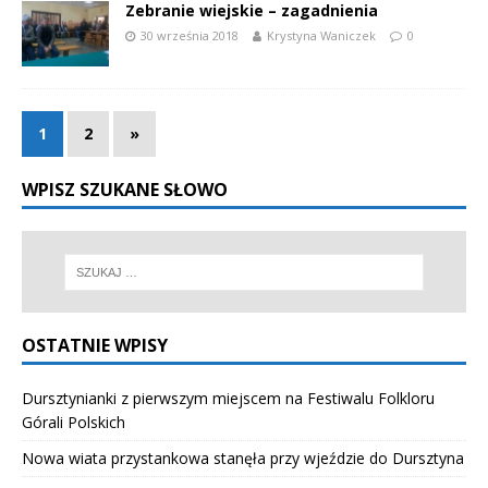
Zebranie wiejskie – zagadnienia
30 września 2018
Krystyna Waniczek
0
1
2
»
WPISZ SZUKANE SŁOWO
OSTATNIE WPISY
Dursztynianki z pierwszym miejscem na Festiwalu Folkloru
Górali Polskich
Nowa wiata przystankowa stanęła przy wjeździe do Dursztyna