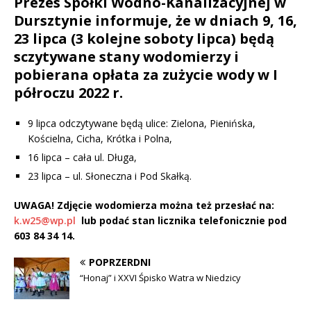
Prezes Spółki Wodno-Kanalizacyjnej w
Dursztynie informuje, że w dniach 9, 16,
23 lipca (3 kolejne soboty lipca) będą
sczytywane stany wodomierzy i
pobierana opłata za zużycie wody w I
półroczu 2022 r.
9 lipca odczytywane będą ulice: Zielona, Pienińska,
Kościelna, Cicha, Krótka i Polna,
16 lipca – cała ul. Długa,
23 lipca – ul. Słoneczna i Pod Skałką.
UWAGA! Zdjęcie wodomierza można też przesłać na:
k.w25@wp.pl
lub podać stan licznika telefonicznie pod
603 84 34 14.
POPRZERDNI
“Honaj” i XXVI Śpisko Watra w Niedzicy