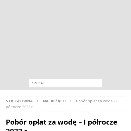
STR. GŁÓWNA
NA BIEŻĄCO
Pobór opłat za wodę – I
półrocze 2022 r.
Pobór opłat za wodę – I półrocze
2022 r.