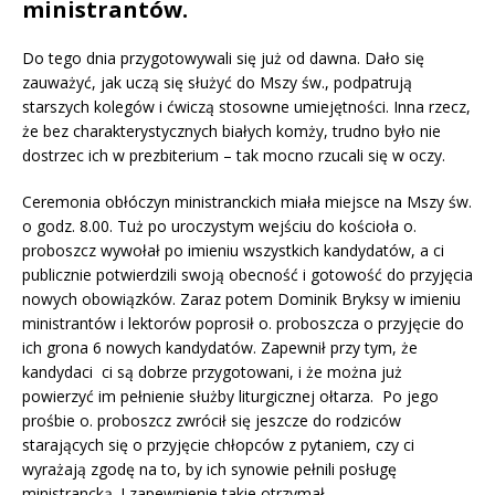
ministrantów.
Do tego dnia przygotowywali się już od dawna. Dało się
zauważyć, jak uczą się służyć do Mszy św., podpatrują
starszych kolegów i ćwiczą stosowne umiejętności. Inna rzecz,
że bez charakterystycznych białych komży, trudno było nie
dostrzec ich w prezbiterium – tak mocno rzucali się w oczy.
Ceremonia obłóczyn ministranckich miała miejsce na Mszy św.
o godz. 8.00. Tuż po uroczystym wejściu do kościoła o.
proboszcz wywołał po imieniu wszystkich kandydatów, a ci
publicznie potwierdzili swoją obecność i gotowość do przyjęcia
nowych obowiązków. Zaraz potem Dominik Bryksy w imieniu
ministrantów i lektorów poprosił o. proboszcza o przyjęcie do
ich grona 6 nowych kandydatów. Zapewnił przy tym, że
kandydaci ci są dobrze przygotowani, i że można już
powierzyć im pełnienie służby liturgicznej ołtarza. Po jego
prośbie o. proboszcz zwrócił się jeszcze do rodziców
starających się o przyjęcie chłopców z pytaniem, czy ci
wyrażają zgodę na to, by ich synowie pełnili posługę
ministrancką. I zapewnienie takie otrzymał.