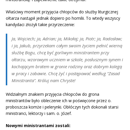
Właściwy moment przyjęcia chłopców do służby liturgicznej
ołtarza nastąpił jednak dopiero po homilii. To wtedy wszyscy
kandydaci złożyli takie przyrzeczenie:
Ja, Wojciech; ja, Adrian; ja, Mikołaj; ja, Piotr; ja, Radosław;
i ja, Jakub, przyrzekam całym swoim życiem pełnić wierną
służbę Bogu, chcę być gorliwym ministrantem przy
ołtarzu, wzorowym uczniem w szkole, posłusznym synem i
kochającym bratem w gronie rodziny oraz dobrym kolegą
w pracy i zabawie. Chcę żyć i postępować według “Zasad
Ministranta”. Króluj nam Chryste!
Widzialnym znakiem przyjęcia chłopców do grona
ministrantów było obleczenie ich w poświęcone przez o.
proboszcza komże i pelerynki. Obłóczyn tych dokonali starsi
ministranci, lektorzy i sam. o. Józef.
Nowymi ministrantami zostali: