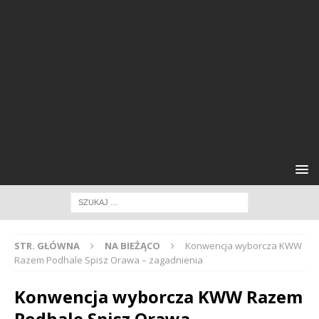
STR. GŁÓWNA
NA BIEŻĄCO
Konwencja wyborcza KWW
Razem Podhale Spisz Orawa – zagadnienia
Konwencja wyborcza KWW Razem
Podhale Spisz Orawa –