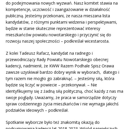
do podejmowania nowych wyzwań. Nasz komitet stawia na
kompetencje, uczciwość i zaangażowanie w działalność
publiczną. Jesteśmy przekonani, że nasza mieszana lista
kandydatów, z różnymi punktami widzenia i perspektywami,
będzie w stanie skutecznie reprezentować interesy
mieszkańców powiatu nowotarskiego i przyczynić się do
rozwoju naszej społeczności – podkreślał wicestarosta.
Z kolei Tadeusz Rafacz, kandydat na radnego i
przewodniczący Rady Powiatu Nowotarskiego obecnej
kadencji, nadmienił, że KWW Razem Podhale Spisz Orawa
zawsze uzyskiwał bardzo dobry wynik w wyborach, dlatego i
tym razem nie mogło go zabraknąć. – Jesteśmy siłą, która
będzie się liczyć w powiecie – przekonywał. – Nie
identyfikujemy się z żadną siłą polityczną, choć każdy z nas ma
swoje poglądy. Uważamy, że praca w samorządzie dotyczy
spraw codziennego życia mieszkańców i nie wymaga jakichś
podziałów ideowych – podkreślał.
Spotkanie wyborcze było też znakomitą okazją do
podsumowania kadencji lat 2018-2023. Wśród największych