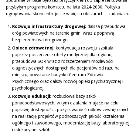
Spotkanie w Ibisie było też przyczynkiem do zaprezentowania
przybyłym programu komitetu na lata 2024-2030. Polityka
ugrupowania skoncentruje się w pięciu obszarach – zadaniach:
Rozwoju infrastruktury drogowej:
dalsza przebudowa
dróg powiatowych na terenie gmin wraz z poprawą
bezpieczeństwa drogowego,
Opiece zdrowotnej:
kontynuacja rozwoju szpitala
poprzez poszerzenie oferty medycznej dla regionu,
przebudowa SOR wraz z rozszerzeniem możliwości
diagnostycznych dostępnych dla pacjentów od razu na
miejscu, powstanie budynku Centrum Zdrowia
Psychicznego oraz dalszy rozwój opieki psychiatrycznej i
psychologicznej.
Rozwoju edukacji:
rozbudowa bazy szkół
ponadpodstawowych, w tym działania mające na celu
poprawę dostępności, pozyskiwanie środków zewnętrznych
na realizację projektów podnoszących jakość kształcenia
ogólnego i zawodowego, modernizację bazy laboratoryjnej
i edukacyjnej szkół.