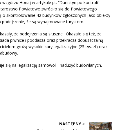
wzgórzu Honaj w artykule pt. “Dursztyn po kontroli”
o Starostwo Powiatowe zwróciło się do Powiatowego
 o skontrolowanie 42 budynków zgłoszonych jako obiekty
ało podejrzenie, że są wynajmowane turystom.
ykazały, że podejrzenia są słuszne. Okazało się też, że
iada piwnice i poddasza oraz przekracza dopuszczalną
ielom grożą wysokie kary legalizacyjne (25 tys. zł) oraz
zabudowy.
je się na legalizację samowoli i nadużyć budowlanych,
NASTĘPNY