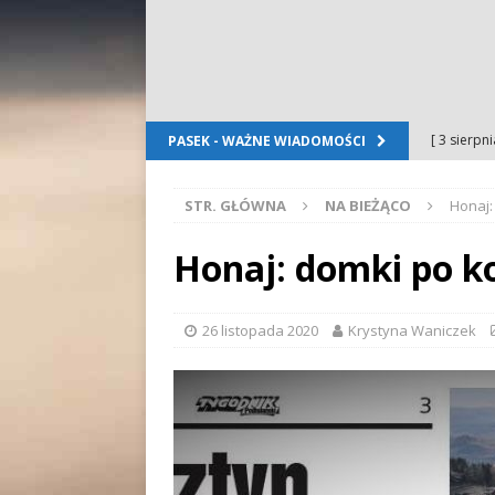
[ 3 sierpn
PASEK - WAŻNE WIADOMOŚCI
Dursztyn
STR. GŁÓWNA
NA BIEŻĄCO
Honaj:
[ 2 sierpn
[ 2 sierpn
Honaj: domki po ko
OGŁOSZE
[ 2 sierpn
26 listopada 2020
Krystyna Waniczek
WYDARZE
[ 5 sierpn
Folkloru G