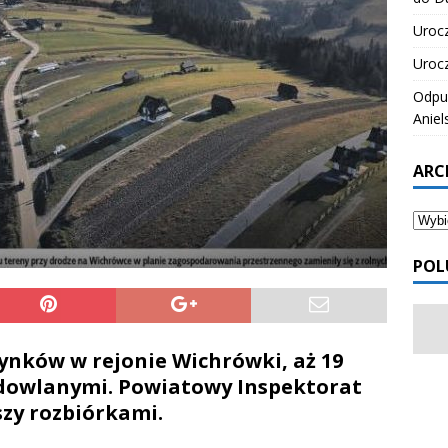
Urocz
Urocz
Odpus
Aniel
ARC
POL
nków w rejonie Wichrówki, aż 19
dowlanymi. Powiatowy Inspektorat
zy rozbiórkami.