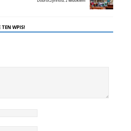
Dobroczynność z widokiem
 TEN WPIS!