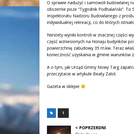
O sprawie nadużyć i samowoli budowlanej na 
obszernie pisze “Tygodnik Podhalański”. T
Inspektoratu Nadzoru Budowlanego z prośbą
indywidualnej rekreacji, co do których istni
Niestety wyniki kontroli w znacznej części w
część wzniesionych na Honaju budynków pos
powierzchnię zabudowy 35 m.kw. Teraz właścic
konieczność uzyskania w gminie warunków 
A o tym, jak Urząd Gminy Nowy Targ zapatru
przeczytacie w artykule Beaty Zalot.
Gazeta w sklepie
1
POPRZERDNI