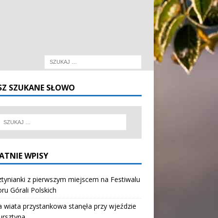
SZ SZUKANE SŁOWO
ATNIE WPISY
tynianki z pierwszym miejscem na Festiwalu
oru Górali Polskich
wiata przystankowa stanęła przy wjeździe
ursztyna