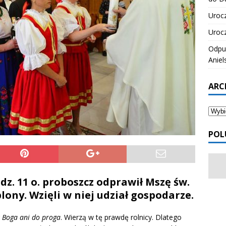
Urocz
Urocz
Odpus
Aniel
ARC
POL
dz. 11 o. proboszcz odprawił Mszę św.
ony. Wzięli w niej udział gospodarze.
 Boga ani do proga
. Wierzą w tę prawdę rolnicy. Dlatego