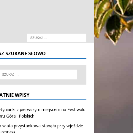
SZ SZUKANE SŁOWO
ATNIE WPISY
tynianki z pierwszym miejscem na Festiwalu
oru Górali Polskich
wiata przystankowa stanęła przy wjeździe
ursztyna