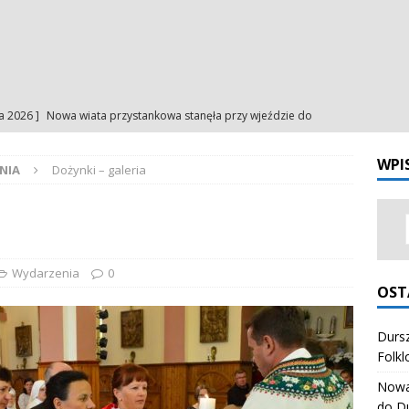
ia 2026 ]
Nowa wiata przystankowa stanęła przy wjeździe do
a
NA BIEŻĄCO
WPI
NIA
Dożynki – galeria
ia 2026 ]
Uroczystość Matki Bożej Anielskiej – intencje
INTENCJE
ia 2026 ]
Uroczystość Matki Bożej Anielskiej – ogłoszenia
NIA
ia 2026 ]
Odpust Porcjunkuli. Uczciliśmy Matkę Bożą Anielską
Wydarzenia
0
OST
NIA
ia 2026 ]
Dursztynianki z pierwszym miejscem na Festiwalu
Dursz
Folkl
órali Polskich
ZESPÓŁ REGIONALNY "HONAJ"
Nowa 
do D