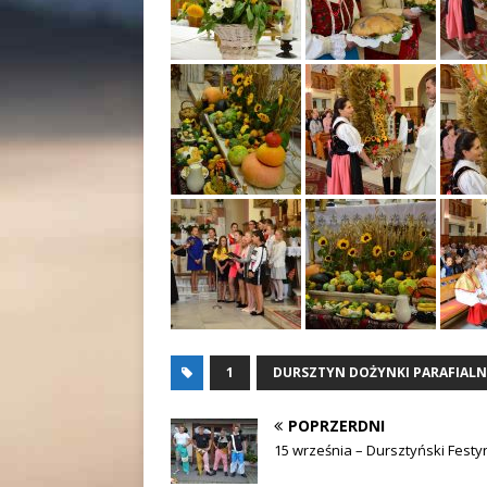
1
DURSZTYN DOŻYNKI PARAFIALN
POPRZERDNI
15 września – Dursztyński Festy