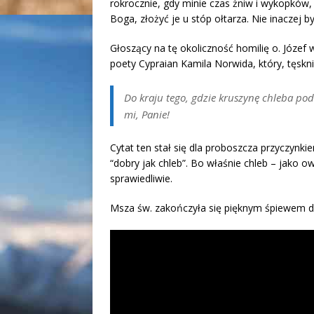
rokrocznie, gdy minie czas żniw i wykopków, 
Boga, złożyć je u stóp ołtarza. Nie inaczej b
Głoszący na tę okoliczność homilię o. Józe
poety Cypraian Kamila Norwida, który, tęskni
Do kraju tego, gdzie kruszynę chleba po
mi, Panie!
Cytat ten stał się dla proboszcza przyczynk
“dobry jak chleb”. Bo właśnie chleb – jako ow
sprawiedliwie.
Msza św. zakończyła się pięknym śpiewem d