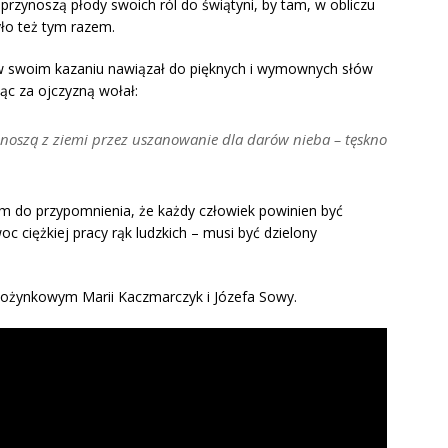
przynoszą płody swoich ról do świątyni, by tam, w obliczu
yło też tym razem.
f w swoim kazaniu nawiązał do pięknych i wymownych słów
ąc za ojczyzną wołał:
dnoszą z ziemi przez uszanowanie dla darów nieba – tęskno
iem do przypomnienia, że każdy człowiek powinien być
oc ciężkiej pracy rąk ludzkich – musi być dzielony
ożynkowym Marii Kaczmarczyk i Józefa Sowy.