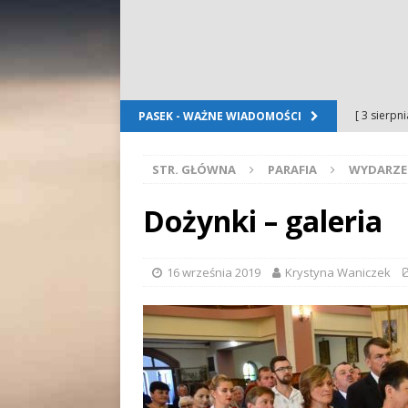
[ 3 sierpn
PASEK - WAŻNE WIADOMOŚCI
Dursztyn
STR. GŁÓWNA
PARAFIA
WYDARZE
[ 2 sierpn
[ 2 sierpn
Dożynki – galeria
OGŁOSZE
[ 2 sierpn
16 września 2019
Krystyna Waniczek
WYDARZE
[ 5 sierpn
Folkloru G