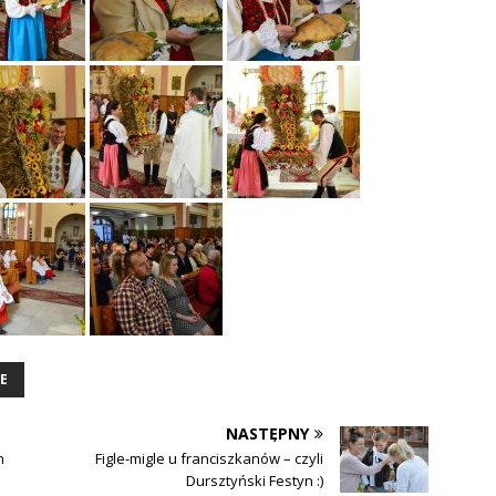
E
NASTĘPNY
n
Figle-migle u franciszkanów – czyli
Dursztyński Festyn :)