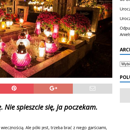
Urocz
Urocz
Odpus
Aniel
ARC
POL
ę. Nie spieszcie się, ja poczekam.
iecznością. Ale póki jest, trzeba brać z niego garściami,