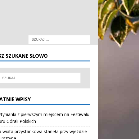
SZ SZUKANE SŁOWO
ATNIE WPISY
tynianki z pierwszym miejscem na Festiwalu
oru Górali Polskich
wiata przystankowa stanęła przy wjeździe
ursztyna