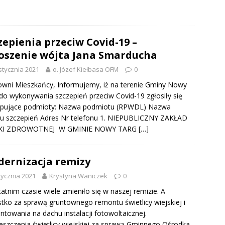
zepienia przeciw Covid-19 –
oszenie wójta Jana Smarducha
stycznia 2021
o. Józef Kiełbasa OFM
0
wni Mieszkańcy, Informujemy, iż na terenie Gminy Nowy
do wykonywania szczepień przeciw Covid-19 zgłosiły się
ępujące podmioty: Nazwa podmiotu (RPWDL) Nazwa
u szczepień Adres Nr telefonu 1. NIEPUBLICZNY ZAKŁAD
KI ZDROWOTNEJ W GMINIE NOWY TARG
[…]
ernizacja remizy
tycznia 2021
Krystyna Waniczek
0
atnim czasie wiele zmieniło się w naszej remizie. A
tko za sprawą gruntownego remontu świetlicy wiejskiej i
towania na dachu instalacji fotowoltaicznej.
szczenia świetlicy wiejskiej za sprawą Gminnego Ośrodka