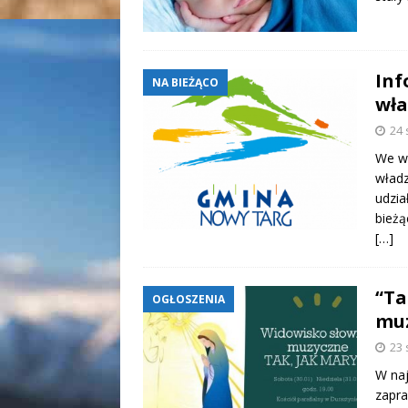
Inf
NA BIEŻĄCO
wł
24 
We wt
władz
udzia
bieżą
[…]
“Ta
OGŁOSZENIA
mu
23 
W naj
zapr