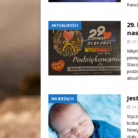
franc
29.
AKTUALNOŚCI
nas
29 
Miłym
pieni
Stasz
podzi
absol
Jes
NA BIEŻĄCO
24 
Stycz
liczb
Nowy 
stały