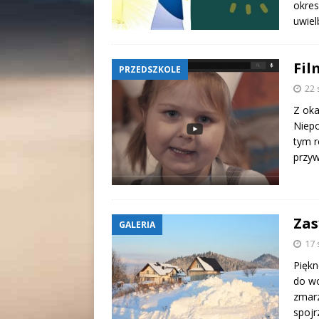
okres
uwiel
Fil
PRZEDSZKOLE
22 
Z oka
Niepo
tym r
przyw
Zas
GALERIA
17 
Piękn
do wo
zmarz
spojr