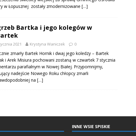
ury w Łopusznej zostały zmodernizowane
[…]
rzeb Bartka i jego kolegów w
artek
tycznia 2021
Krystyna Waniczek
0
cznie zmarły Bartek Hornik i dwaj jego koledzy – Bartek
ak i Arek Misiura pochowani zostaną w czwartek 7 stycznia
entarzu parafialnym w Nowej Białej. Przypomnijmy,
ujący nadejście Nowego Roku chłopcy zmarli
rawdopodobniej na
[…]
INNE WSIE SPISKIE