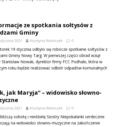
ormacje ze spotkania sołtysów z
adzami Gminy
stycznia 2021
Krystyna Waniczek
0
orek 19 stycznia odbyło się robocze spotkanie sołtysów z
ami Gminy Nowy Targ. W pierwszej części obrad wziął
ł Stanisław Nowak, dyrektor firmy FCC Podhale, która w
cym roku będzie realizować odbiór odpadów komunalnych
k, jak Maryja” – widowisko słowno-
zyczne
stycznia 2021
Krystyna Waniczek
0
bliższą sobotę i niedzielę Siostry Niepokalanki serdecznie
aszają na widowisko słowno-muzyczne na zakończenie