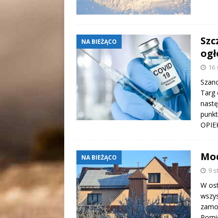
Szc
NA BIEŻĄCO
ogł
16 
Szano
Targ 
nast
punkt
OPIE
Mod
NA BIEŻĄCO
9 s
W ost
wszys
zamon
Pomie