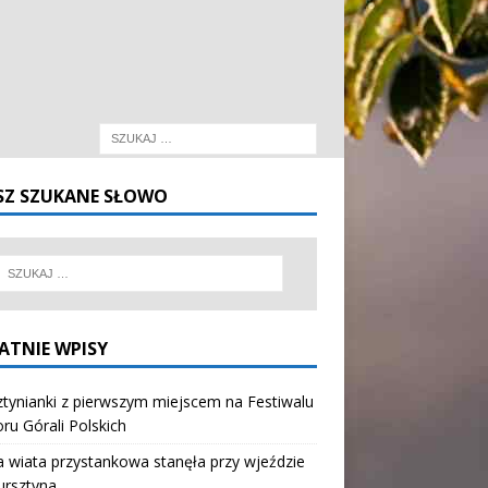
SZ SZUKANE SŁOWO
ATNIE WPISY
tynianki z pierwszym miejscem na Festiwalu
oru Górali Polskich
wiata przystankowa stanęła przy wjeździe
ursztyna