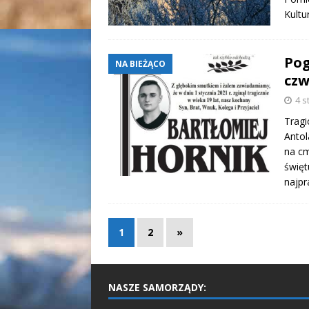
Kult
Pog
NA BIEŻĄCO
czw
4 s
Tragi
Antol
na cm
święt
najp
1
2
»
NASZE SAMORZĄDY: