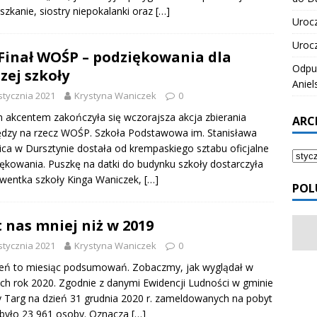
iszkanie, siostry niepokalanki oraz
[…]
Urocz
Urocz
 Finał WOŚP – podziękowania dla
Odpus
zej szkoły
Aniel
stycznia 2021
Krystyna Waniczek
0
 akcentem zakończyła się wczorajsza akcja zbierania
ARC
ędzy na rzecz WOŚP. Szkoła Podstawowa im. Stanisława
ica w Dursztynie dostała od krempaskiego sztabu oficjalne
ękowania. Puszkę na datki do budynku szkoły dostarczyła
wentka szkoły Kinga Waniczek,
[…]
POL
t nas mniej niż w 2019
stycznia 2021
Krystyna Waniczek
0
eń to miesiąc podsumowań. Zobaczmy, jak wyglądał w
ach rok 2020. Zgodnie z danymi Ewidencji Ludności w gminie
Targ na dzień 31 grudnia 2020 r. zameldowanych na pobyt
 było 23 961 osoby. Oznacza
[…]