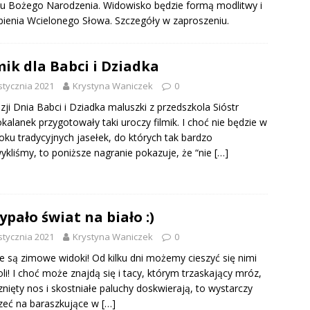
u Bożego Narodzenia. Widowisko będzie formą modlitwy i
bienia Wcielonego Słowa. Szczegóły w zaproszeniu.
mik dla Babci i Dziadka
stycznia 2021
Krystyna Waniczek
0
zji Dnia Babci i Dziadka maluszki z przedszkola Sióstr
kalanek przygotowały taki uroczy filmik. I choć nie będzie w
oku tradycyjnych jasełek, do których tak bardzo
ykliśmy, to poniższe nagranie pokazuje, że “nie
[…]
ypało świat na biało :)
stycznia 2021
Krystyna Waniczek
0
e są zimowe widoki! Od kilku dni możemy cieszyć się nimi
li! I choć może znajdą się i tacy, którym trzaskający mróz,
nięty nos i skostniałe paluchy doskwierają, to wystarczy
zeć na baraszkujące w
[…]