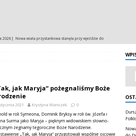
ia 2026 ]
Nowa wiata przystankowa stanęła przy wjeździe do
a
NA BIEŻĄCO
WPI
ia 2026 ]
Uroczystość Matki Bożej Anielskiej – intencje
INTENCJE
ia 2026 ]
Uroczystość Matki Bożej Anielskiej – ogłoszenia
1
NIA
Tak, jak Maryja” pożegnaliśmy Boże
ia 2026 ]
Odpust Porcjunkuli. Uczciliśmy Matkę Bożą Anielską
rodzenie
OST
NIA
stycznia 2021
Krystyna Waniczek
0
ia 2026 ]
Dursztynianki z pierwszym miejscem na Festiwalu
Dursz
nold w roli Symeona, Dominik Bryksy w roli św. Józefa i
Folkl
ina Surma jako Maryja – pięknym widowiskiem słowno-
órali Polskich
ZESPÓŁ REGIONALNY "HONAJ"
cznym żegnamy tegoroczne Boże Narodzenie.
Nowa 
stawienie „Tak, jak Maryja” przygotowali wspólnie ojcowie
do D