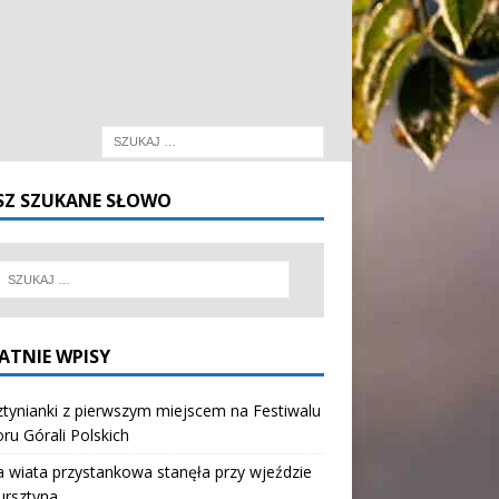
SZ SZUKANE SŁOWO
ATNIE WPISY
tynianki z pierwszym miejscem na Festiwalu
oru Górali Polskich
wiata przystankowa stanęła przy wjeździe
ursztyna