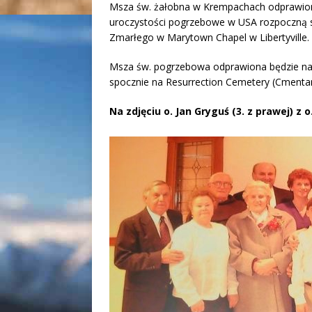
Msza św. żałobna w Krempachach odprawiona
uroczystości pogrzebowe w USA rozpoczną si
Zmarłego w
Marytown Chapel w Libertyville.
Msza św. pogrzebowa odprawiona będzie nazaj
spocznie na Resurrection Cemetery (Cmentarz
Na zdjęciu o. Jan Gryguś (3. z prawej) z o