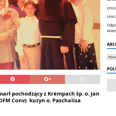
Urocz
Urocz
Odpus
Aniel
ARC
POL
arł pochodzący z Krempach śp. o. Jan
OFM Conv) kuzyn o. Paschalisa