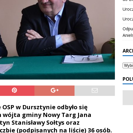
Urocz
Urocz
Odpus
Aniel
ARC
POL
e OSP w Dursztynie odbyło się
em wójta gminy Nowy Targ Jana
tyn Stanisławy Sołtys oraz
zbie (podpisanych na liście) 36 osób.