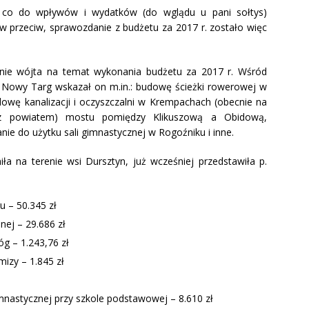
 co do wpływów i wydatków (do wglądu u pani sołtys)
w przeciw, sprawozdanie z budżetu za 2017 r. zostało więc
nie wójta na temat wykonania budżetu za 2017 r. Wśród
y Nowy Targ wskazał on m.in.: budowę ścieżki rowerowej w
owę kanalizacji i oczyszczalni w Krempachach (obecnie na
e z powiatem) mostu pomiędzy Klikuszową a Obidową,
nie do użytku sali gimnastycznej w Rogoźniku i inne.
a na terenie wsi Dursztyn, już wcześniej przedstawiła p.
 – 50.345 zł
nej – 29.686 zł
g – 1.243,76 zł
mizy – 1.845 zł
mnastycznej przy szkole podstawowej – 8.610 zł