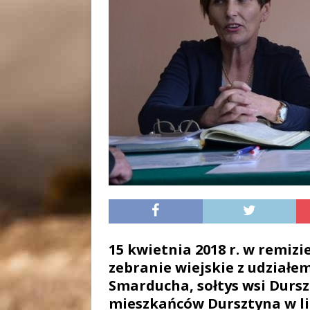
15 kwietnia 2018 r. w remizi
zebranie wiejskie z udział
Smarducha, sołtys wsi Dursz
mieszkańców Dursztyna w lic