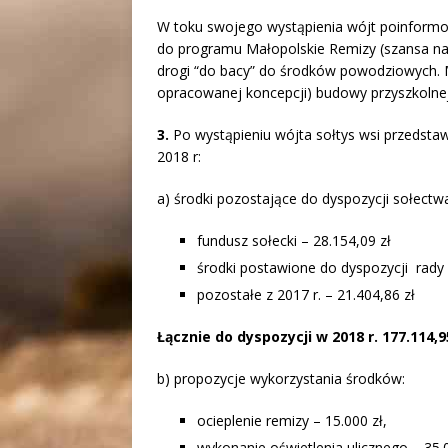
W toku swojego wystąpienia wójt poinform
do programu Małopolskie Remizy (szansa na 
drogi “do bacy” do środków powodziowych. M
opracowanej koncepcji) budowy przyszkolnej 
3.
Po wystąpieniu wójta sołtys wsi przedstaw
2018 r:
a) środki pozostające do dyspozycji sołectwa
fundusz sołecki – 28.154,09 zł
środki postawione do dyspozycji rady 
pozostałe z 2017 r. – 21.404,86 zł
Łącznie do dyspozycji w 2018 r. 177.114,9
b) propozycje wykorzystania środków:
ocieplenie remizy – 15.000 zł,
wykonanie oświetlenia ulicznego – 35.0