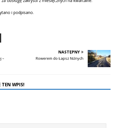
 za obsługę zakrystii z miesięcznych na kwartalne.
ytano i podpisano.
NASTĘPNY
j –
Rowerem do Łapsz Niżnych
 TEN WPIS!