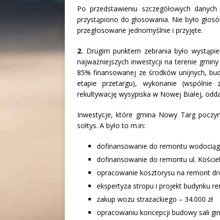
Po przedstawieniu szczegółowych danych
przystąpiono do głosowania. Nie było głosó
przegłosowane jednomyślnie i przyjęte.
2.
Drugim punktem zebrania było wystąpie
najważniejszych inwestycji na terenie gmin
85% finansowanej ze środków unijnych, bud
etapie przetargu), wykonanie (wspólni
rekultywację wysypiska w Nowej Białej, odda
Inwestycje, które gmina Nowy Targ poczynił
sołtys. A było to m.in:
dofinansowanie do remontu wodociągu
dofinansowanie do remontu ul. Kościel
opracowanie kosztorysu na remont dró
ekspertyza stropu i projekt budynku re
zakup wozu strażackiego – 34.000 zł
opracowaniu koncepcji budowy sali gi