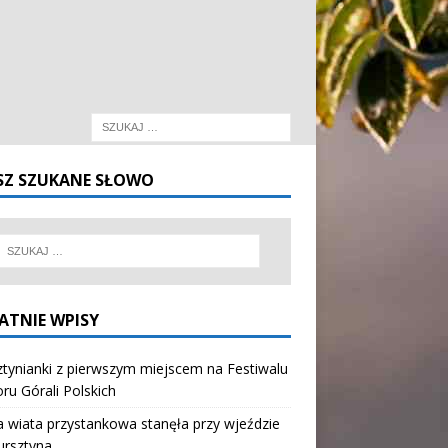
SZ SZUKANE SŁOWO
ATNIE WPISY
tynianki z pierwszym miejscem na Festiwalu
oru Górali Polskich
wiata przystankowa stanęła przy wjeździe
ursztyna