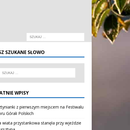
SZ SZUKANE SŁOWO
ATNIE WPISY
tynianki z pierwszym miejscem na Festiwalu
oru Górali Polskich
wiata przystankowa stanęła przy wjeździe
ursztyna