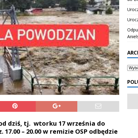
Urocz
Urocz
Odpus
Aniel
ARC
POL
d dziś, tj. wtorku 17 września do
 17.00 – 20.00 w remizie OSP odbędzie