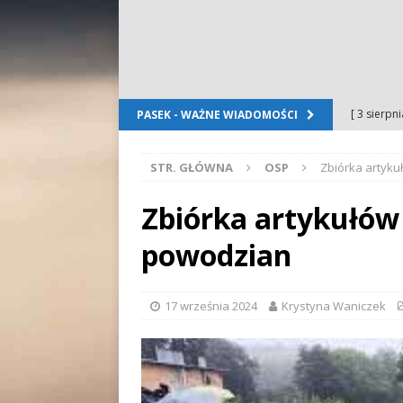
[ 3 sierpn
PASEK - WAŻNE WIADOMOŚCI
Dursztyn
STR. GŁÓWNA
OSP
Zbiórka artyk
[ 2 sierpn
[ 2 sierpn
Zbiórka artykułów
OGŁOSZE
powodzian
[ 2 sierpn
WYDARZE
17 września 2024
Krystyna Waniczek
[ 5 sierpn
Folkloru G