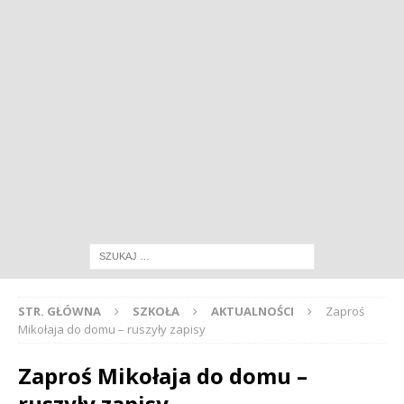
STR. GŁÓWNA
SZKOŁA
AKTUALNOŚCI
Zaproś
Mikołaja do domu – ruszyły zapisy
Zaproś Mikołaja do domu –
ruszyły zapisy