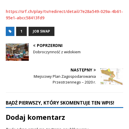
https://srf.ch/play/tv/redirect/detail/7e28a549-029a-4b61-
95e1-abcc58413fd9
1
JOB SWAP
POPRZERDNI
Dobroczynność z widokiem
NASTĘPNY
Miejscowy Plan Zagospodarowania
Przestrzennego – 2020 r.
BĄDŹ PIERWSZY, KTÓRY SKOMENTUJE TEN WPIS!
Dodaj komentarz