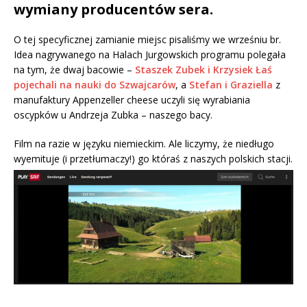
wymiany producentów sera.
O tej specyficznej zamianie miejsc pisaliśmy we wrześniu br.
Idea nagrywanego na Halach Jurgowskich programu polegała
na tym, że dwaj bacowie –
Staszek Zubek i Krzysiek Łaś
pojechali na nauki do Szwajcarów
, a
Stefan i Graziella
z
manufaktury Appenzeller cheese uczyli się wyrabiania
oscypków u Andrzeja Zubka – naszego bacy.
Film na razie w języku niemieckim. Ale liczymy, że niedługo
wyemituje (i przetłumaczy!) go któraś z naszych polskich stacji.