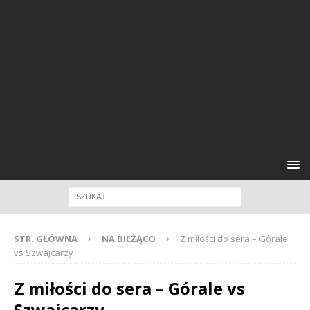
STR. GŁÓWNA
NA BIEŻĄCO
Z miłości do sera – Górale
vs Szwajcarzy
Z miłości do sera – Górale vs
Szwajcarzy