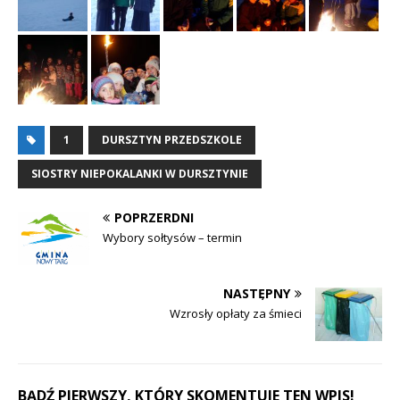
1
DURSZTYN PRZEDSZKOLE
SIOSTRY NIEPOKALANKI W DURSZTYNIE
POPRZERDNI
Wybory sołtysów – termin
NASTĘPNY
Wzrosły opłaty za śmieci
BĄDŹ PIERWSZY, KTÓRY SKOMENTUJE TEN WPIS!