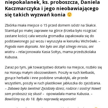
niepokalanek, ks. proboszcza, Daniela
Kaczmarczyka i jego nieobawiającego
się takich wyzwań konia
Zbiórka miała miejsce o 15 przed domem sióstr na Skałce.
Stamtąd po małej zaprawie na górce (trzeba było rozgrzać
zastane kości) cała wesoła gromadka zapakowała się do
podstawionego już wozu i wyruszyła w kierunku Wichrówki. –
Pogoda nam dopisała. Nie było ani zbyt silnego mrozu, ani
wiatru
– relacjonowała Kasia Sołtys, mama przedszkolaka
Kubusia.
Zaraz po tym, jak towarzystwo dotarło na miejsce, rozbiło się
na Honaju małym obozowiskiem. Poszły w ruch kiełbaski,
gorące herbatki i inne podobne smakołyki, ale przede
wszystkim, poszły w ruch plastikowe jabłuszka do zjeżdżania.
–
Zabawa była świetna! Zjeżdżały
dzieci, rodzice i siostry! Nawet
sam proboszcz się skusił
– opow
iadała mama Kubusia. –
Bawiliśmy się do 18. Było naprawdę wspaniale!