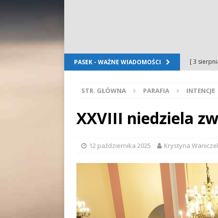
[ 3 sierpn
PASEK - WAŻNE WIADOMOŚCI
Dursztyn
STR. GŁÓWNA
PARAFIA
INTENCJE
[ 2 sierpn
[ 2 sierpn
XXVIII niedziela zw
OGŁOSZE
[ 2 sierpn
12 października 2025
Krystyna Wanicze
WYDARZE
[ 5 sierpn
Folkloru G