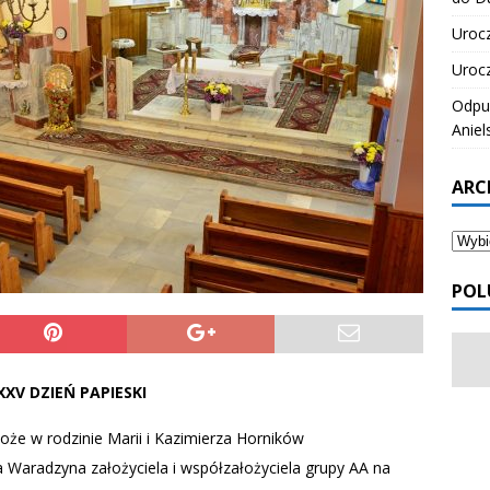
Urocz
Urocz
Odpus
Aniel
ARC
POL
 XXV DZIEŃ PAPIESKI
że w rodzinie Marii i Kazimierza Horników
a Waradzyna założyciela i współzałożyciela grupy AA na