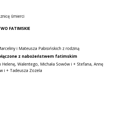
znicę śmierci
STWO FATIMSKIE
arceliny i Mateusza Pabisińskich z rodziną
ołączone z nabożeństwem fatimskim
ch Helenę, Walentego, Michała Sowów i + Stefana, Annę
ów i + Tadeusza Zozela