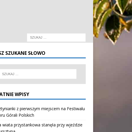
SZ SZUKANE SŁOWO
ATNIE WPISY
tynianki z pierwszym miejscem na Festiwalu
oru Górali Polskich
wiata przystankowa stanęła przy wjeździe
ursztyna