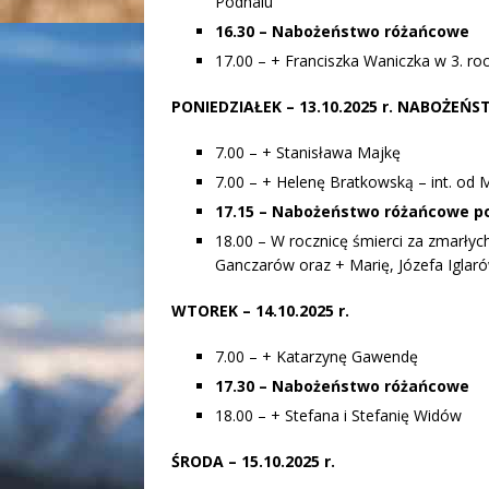
Podhalu
16.30 – Nabożeństwo różańcowe
17.00 – + Franciszka Waniczka w 3. roc
PONIEDZIAŁEK
– 13.10.2025 r. NABOŻEŃ
7.00 – + Stanisława Majkę
7.00 – + Helenę Bratkowską – int. od M
17.15 – Nabożeństwo różańcowe p
18.00 – W rocznicę śmierci za zmarły
Ganczarów oraz + Marię, Józefa Iglar
WTOREK – 14.10.2025 r.
7.00 – + Katarzynę Gawendę
17.30 – Nabożeństwo różańcowe
18.00 – + Stefana i Stefanię Widów
ŚRODA
– 15.10.2025 r.