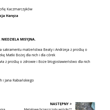
 Zofię Kaczmarczyków
ycja Haręza
k. NIEDZIELA MISYJNA.
ia sakramentu małżeństwa Beaty i Andrzeja z prośbą o
kę Matki Bożej dla nich i dla córek
awła z prośbą o zdrowie i Boże błogosławieństwo dla nich
h i Jana Rabiańskiego
NASTĘPNY
enia
Metalowe brzeszczoty wróciły??