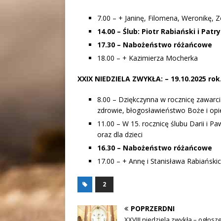
7.00 – + Janinę, Filomena, Weronikę,
14.00 – Ślub: Piotr Rabiański i Patr
17.30 – Nabożeństwo różańcowe
18.00 – + Kazimierza Mocherka
XXIX NIEDZIELA ZWYKŁA:
– 19.10.2025 ro
8.00 – Dziękczynna w rocznicę zawarc
zdrowie, błogosławieństwo Boże i opie
11.00 – W 15. rocznicę ślubu Darii i P
oraz dla dzieci
16.30 – Nabożeństwo różańcowe
17.00 – + Annę i Stanisława Rabiańskic
2
POPRZERDNI
XXVIII niedziela zwykła – ogłosz