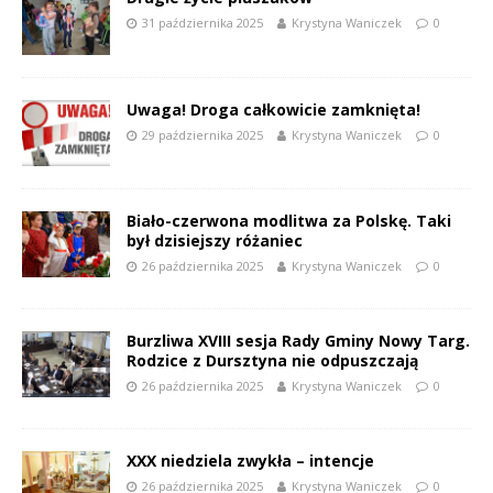
31 października 2025
Krystyna Waniczek
0
Uwaga! Droga całkowicie zamknięta!
29 października 2025
Krystyna Waniczek
0
Biało-czerwona modlitwa za Polskę. Taki
był dzisiejszy różaniec
26 października 2025
Krystyna Waniczek
0
Burzliwa XVIII sesja Rady Gminy Nowy Targ.
Rodzice z Dursztyna nie odpuszczają
26 października 2025
Krystyna Waniczek
0
XXX niedziela zwykła – intencje
26 października 2025
Krystyna Waniczek
0