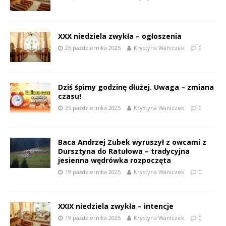
XXX niedziela zwykła – ogłoszenia
26 października 2025
Krystyna Waniczek
0
Dziś śpimy godzinę dłużej. Uwaga – zmiana
czasu!
25 października 2025
Krystyna Waniczek
0
Baca Andrzej Zubek wyruszył z owcami z
Dursztyna do Ratułowa – tradycyjna
jesienna wędrówka rozpoczęta
19 października 2025
Krystyna Waniczek
0
XXIX niedziela zwykła – intencje
19 października 2025
Krystyna Waniczek
0