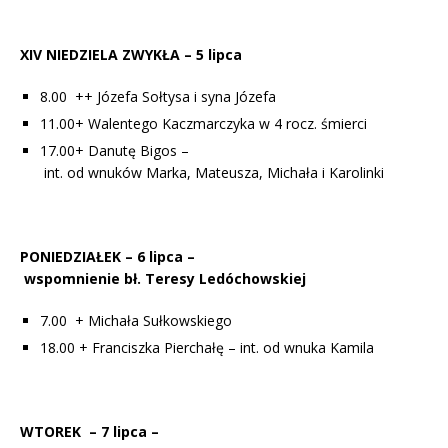
X
IV
NIEDZIELA
ZWYKŁA
–
5 lipca
8.00 ++ Józefa Sołtysa i syna Józefa
11.00+ Walentego Kaczmarczyka w 4 rocz. śmierci
17.00+ Danutę Bigos –
int. od wnuków Marka, Mateusza, Michała i Karolinki
PONIEDZIAŁEK
–
6 lipca
–
wspomnienie bł. Teresy Ledóchowskiej
7.00 +
Michała Sułkowskiego
18.00 + Franciszka Pierchałę – int. od wnuka Kamila
WTOREK
–
7 lipca
–