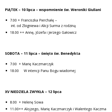
PIĄTEK
–
10 lipca
–
wspomnienie św. Weroniki Giuliani
7.00 +
Franciszka Pierchałę –
int. od Zbigniewa i Alicji Surma z rodziną
18.00 ++ Annę, Józefa i Jerzego Gałowicz
SOBOTA
–
1
1
lipca
– święto św. Benedykta
7.00 +
Marię Kaczmarczyk
18.00 W intencji Panu Bogu wiadomej
XV
NIEDZIELA
ZWYKŁA
–
12 lipca
8.00 +
Helenę Sowa
11.00++
Alojzego, Marię Kaczmarczyk i Walentego Kaczma