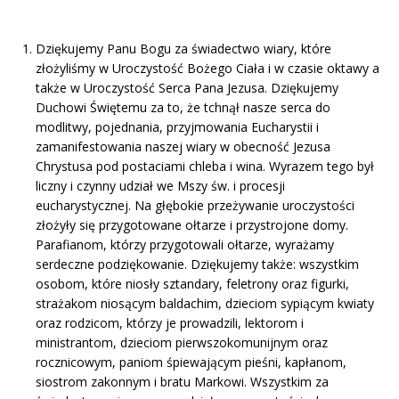
Dziękujemy Panu Bogu za świadectwo wiary, które
złożyliśmy w Uroczystość Bożego Ciała i w czasie oktawy a
także w Uroczystość Serca Pana Jezusa. Dziękujemy
Duchowi Świętemu za to, że tchnął nasze serca do
modlitwy, pojednania, przyjmowania Eucharystii i
zamanifestowania naszej wiary w obecność Jezusa
Chrystusa pod postaciami chleba i wina. Wyrazem tego był
liczny i czynny udział we Mszy św. i procesji
eucharystycznej. Na głębokie przeżywanie uroczystości
złożyły się przygotowane ołtarze i przystrojone domy.
Parafianom, którzy przygotowali ołtarze, wyrażamy
serdeczne podziękowanie. Dziękujemy także: wszystkim
osobom, które niosły sztandary, feletrony oraz figurki,
strażakom niosącym baldachim, dzieciom sypiącym kwiaty
oraz rodzicom, którzy je prowadzili, lektorom i
ministrantom, dzieciom pierwszokomunijnym oraz
rocznicowym, paniom śpiewającym pieśni, kapłanom,
siostrom zakonnym i bratu Markowi. Wszystkim za