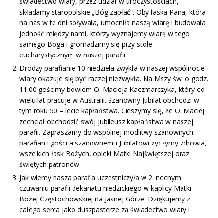
świadectwo wiary, przez udział w uroczystościach,
składamy staropolskie „Bóg zapłać”. Oby łaska Pana, która
na nas w te dni spływała, umocniła naszą wiarę i budowała
jedność między nami, którzy wyznajemy wiarę w tego
samego Boga i gromadzimy się przy stole
eucharystycznym w naszej parafii.
Drodzy parafianie 10 niedziela zwykła w naszej wspólnocie
wiary okazuje się być raczej niezwykła. Na Mszy św. o godz.
11.00 gościmy bowiem O. Macieja Kaczmarczyka, który od
wielu lat pracuje w Australii. Szanowny Jubilat obchodzi w
tym roku 50 – lecie kapłaństwa. Cieszymy się, że O. Maciej
zechciał obchodzić swój jubileusz kapłaństwa w naszej
parafii. Zapraszamy do wspólnej modlitwy szanownych
parafian i gości a szanownemu Jubilatowi życzymy zdrowia,
wszelkich łask Bożych, opieki Matki Najświętszej oraz
świętych patronów.
Jak wiemy nasza parafia uczestniczyła w 2. nocnym
czuwaniu parafii dekanatu niedzickiego w kaplicy Matki
Bożej Częstochowskiej na Jasnej Górze. Dziękujemy z
całego serca jako duszpasterze za świadectwo wiary i