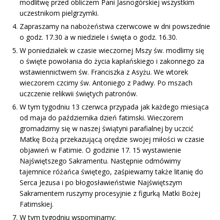
modlitwę przed obliczem Pani Jasnogórskiej wszystkim
uczestnikom pielgrzymki.
Zapraszamy na nabożeństwa czerwcowe w dni powszednie
o godz. 17.30 a w niedziele i święta o godz. 16.30.
W poniedziałek w czasie wieczornej Mszy św. modlimy się
o święte powołania do życia kapłańskiego i zakonnego za
wstawiennictwem św. Franciszka z Asyżu. We wtorek
wieczorem czcimy św. Antoniego z Padwy. Po mszach
uczczenie relikwii świętych patronów.
W tym tygodniu 13 czerwca przypada jak każdego miesiąca
od maja do października dzień fatimski. Wieczorem
gromadzimy się w naszej świątyni parafialnej by uczcić
Matkę Bożą przekazującą orędzie swojej miłości w czasie
objawień w Fatimie. O godzinie 17. 15 wystawienie
Najświętszego Sakramentu. Następnie odmówimy
tajemnice różańca świętego, zaśpiewamy także litanię do
Serca Jezusa i po błogosławieństwie Najświętszym
Sakramentem ruszymy procesyjnie z figurką Matki Bożej
Fatimskiej.
W tym tygodniu wspominamy: