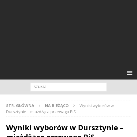
STR. GŁÓWNA
NA BIEŻĄCO
Wyniki wyborów w
Dursztynie – miażdżąca przewaga PiS
Wyniki wyborów w Dursztynie –
miażdżąca przewaga PiS