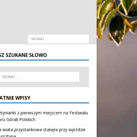
SZ SZUKANE SŁOWO
ATNIE WPISY
tynianki z pierwszym miejscem na Festiwalu
oru Górali Polskich
wiata przystankowa stanęła przy wjeździe
ursztyna