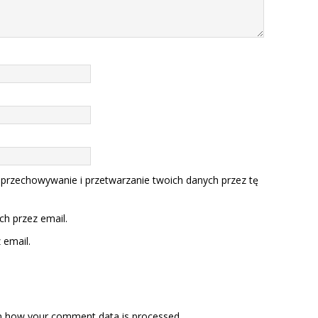
 przechowywanie i przetwarzanie twoich danych przez tę
h przez email.
email.
n how your comment data is processed.