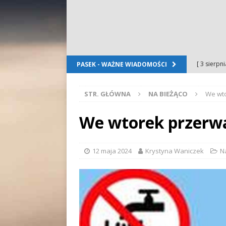
[ 3 sierpn
PASEK - WAŻNE WIADOMOŚCI
Dursztyn
STR. GŁÓWNA
NA BIEŻĄCO
We wt
[ 2 sierpn
[ 2 sierpn
We wtorek przerw
OGŁOSZE
[ 2 sierpn
12 maja 2024
Krystyna Waniczek
N
WYDARZE
[ 5 sierpn
Folkloru G