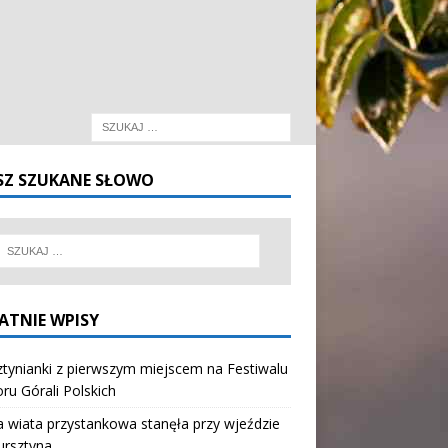
SZ SZUKANE SŁOWO
ATNIE WPISY
tynianki z pierwszym miejscem na Festiwalu
oru Górali Polskich
wiata przystankowa stanęła przy wjeździe
ursztyna