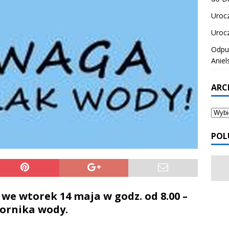
Urocz
Urocz
Odpus
Aniel
ARC
POL
we wtorek 14 maja w godz. od 8.00 –
iornika wody.