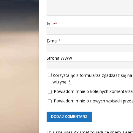
Imię
*
E-mail
*
Strona WWW
Korzystając z formularza zgadzasz się na
witrynę.
*
Powiadom mnie o kolejnych komentarzac
Powiadom mnie o nowych wpisach przez 
This site uses Akismet to reduce spam.
Lear