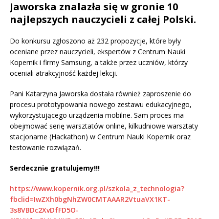
Jaworska znalazła się w gronie 10
najlepszych nauczycieli z całej Polski.
Do konkursu zgłoszono aż 232 propozycje, które były
oceniane przez nauczycieli, ekspertów z Centrum Nauki
Kopernik i firmy Samsung, a także przez uczniów, którzy
oceniali atrakcyjność każdej lekcji.
Pani Katarzyna Jaworska dostała również zaproszenie do
procesu prototypowania nowego zestawu edukacyjnego,
wykorzystującego urządzenia mobilne. Sam proces ma
obejmować serię warsztatów online, kilkudniowe warsztaty
stacjonarne (Hackathon) w Centrum Nauki Kopernik oraz
testowanie rozwiązań.
Serdecznie gratulujemy!!!
https://www.kopernik.org.pl/szkola_z_technologia?
fbclid=IwZXh0bgNhZW0CMTAAAR2VtuaVX1KT-
3s8VBDc2XvDfFD5O-