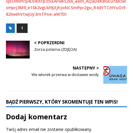
0jEUWlm5j4L04IXFp35ixAFwks2Iw_aem_AQaDeKBGEuf8A5w
oHprj3M9_e1Sk2vgLM9jXJhJoNCSmPpr2gu_R4dYTCiHYuOi9
82IwehVtwjUy3mTPoe-aW7DI
1
POPRZERDNI
Zorza polarna (ZDJĘCIA)
NASTĘPNY
We wtorek przerwa w dostawie wody
BĄDŹ PIERWSZY, KTÓRY SKOMENTUJE TEN WPIS!
Dodaj komentarz
Twój adres email nie zostanie opublikowany.