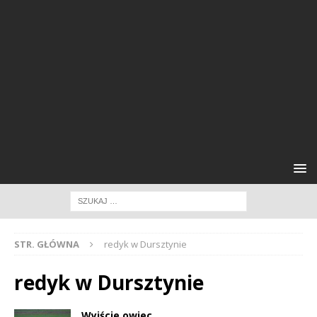
STR. GŁÓWNA
redyk w Dursztynie
redyk w Dursztynie
Wyjście owiec