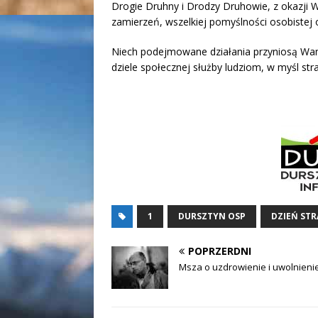
Drogie Druhny i Drodzy Druhowie, z okazji W
zamierzeń, wszelkiej pomyślności osobiste
Niech podejmowane działania przyniosą Wam w
dziele społecznej służby ludziom, w myśl st
1
DURSZTYN OSP
DZIEŃ ST
POPRZERDNI
Msza o uzdrowienie i uwolnieni