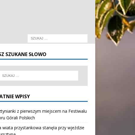
SZ SZUKANE SŁOWO
ATNIE WPISY
tynianki z pierwszym miejscem na Festiwalu
oru Górali Polskich
wiata przystankowa stanęła przy wjeździe
ursztyna