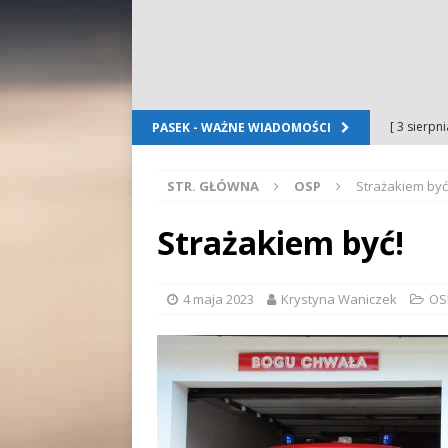
[ 3 sierpn
PASEK - WAŻNE WIADOMOŚCI
Dursztyn
STR. GŁÓWNA
OSP
Strażakiem być
[ 2 sierpn
[ 2 sierpn
Strażakiem być!
OGŁOSZE
[ 2 sierpn
4 maja 2023
Krystyna Waniczek
OS
WYDARZE
[ 5 sierpn
Folkloru G