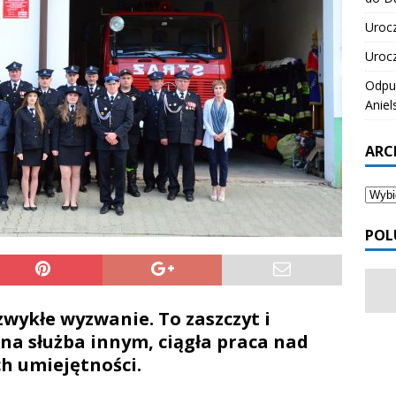
Urocz
Urocz
Odpus
Aniel
ARC
POL
zwykłe wyzwanie. To zaszczyt i
na służba innym, ciągła praca nad
h umiejętności.