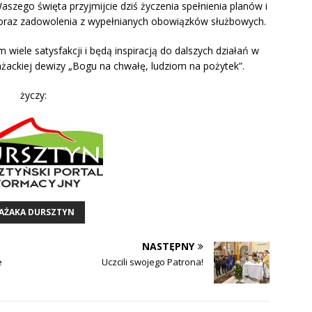
aszego święta przyjmijcie dziś życzenia spełnienia planów i
j oraz zadowolenia z wypełnianych obowiązków służbowych.
iele satysfakcji i będą inspiracją do dalszych działań w
rażackiej dewizy „Bogu na chwałę, ludziom na pożytek”.
życzy:
RAŻAKA DURSZTYN
NASTĘPNY
e
Uczcili swojego Patrona!