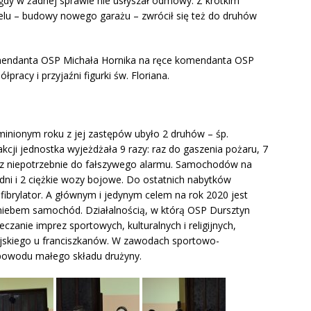
nigdy w żadnej sprawie nie usłyszał odmowy. Z krótkim
celu – budowy nowego garażu – zwrócił się też do druhów
omendanta OSP Michała Hornika na ręce komendanta OSP
pracy i przyjaźni figurki św. Floriana.
minionym roku z jej zastępów ubyło 2 druhów – śp.
akcji jednostka wyjeżdżała 9 razy: raz do gaszenia pożaru, 7
az niepotrzebnie do fałszywego alarmu. Samochodów na
redni i 2 ciężkie wozy bojowe. Do ostatnich nabytków
efibrylator. A głównym i jedynym celem na rok 2020 jest
iebem samochód. Działalnością, w którą OSP Dursztyn
eczanie imprez sportowych, kulturalnych i religijnych,
ejskiego u franciszkanów. W zawodach sportowo-
z powodu małego składu drużyny.