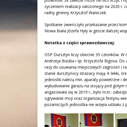
podkreślił, że zawsze może na nich liczyć i 
życzeniem realizacji założonego na 2020 r. 
radny gminny Krzysztof Waniczek.
Spotkanie zwieńczyło przekazanie przez k
Nowa Biała Józefa Hyły w geście dalszej współ
Notatka z części sprawozdawczej:
OSP Dursztyn liczy obecnie 35 członków. W 
Andrzeja Bizuba i śp. Krzysztofa Bigosa. Do 
razy do usuwania miejscowych zagrożeń i r
stanie dursztyńscy strażacy mają 4: lekki, ś
jednostki należą min. aparaty powietrzne i d
wybudowanie garażu na stojący pod gołym n
angażowała się w 2019 r., było m.in.: zabezpi
ogrywanie moji oraz organizacja festynu wi
pożarniczych jednostka nie wzięła udziału 