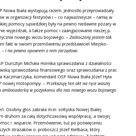
OSP Nowa Biała występują razem. Jednostki przeprowadzały
 w organizacji festynów i – co najważniejsze – ramię w
takiej pomocy sąsiedzkiej były na pewno niedawne pożary w
rnie wyjeżdżali, a także pomoc i zaangażowanie naszej p.
abrycznie nowego wozu bojowego. –
Zaskoczony jestem tak
ten fakt w swoim przemówieniu przedstawiciel Miejsko-
. –
I na pewno opowiem o nim zarządowi.
 Dursztyn Michała Hornika sprawozdania z działalności
rowską sprawozdania finansowego oraz sprawozdania z prac
iana Kaczmarczyka, komendant OSP Nowa Biała Józef Hyła
OSP nowej motopompy. –
Przekazuję ten akt na ręce waszej
aszą ambasadorką w pozyskaniu dla nas nowego wozu bojowego
eń. Osobny głos zabrała m.in. sołtyska Nowej Białej
ym druhom za całą dotychczasową współpracę, a swojej
pomoc i wsparcie. Przemówienie, tuż po poświęceniu
zych strażaków o. proboszcz Józef Kiełbasa, który