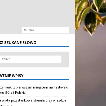
SZ SZUKANE SŁOWO
ATNIE WPISY
tynianki z pierwszym miejscem na Festiwalu
oru Górali Polskich
wiata przystankowa stanęła przy wjeździe
ursztyna