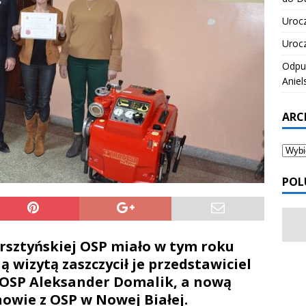
Urocz
Urocz
Odpus
Aniel
ARC
POL
sztyńskiej OSP miało w tym roku
 wizytą zaszczycił je przedstawiciel
OSP Aleksander Domalik, a nową
wie z OSP w Nowej Białej.