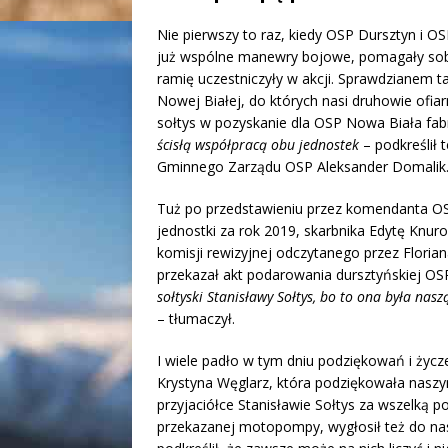
Nie pierwszy to raz, kiedy OSP Dursztyn i 
już wspólne manewry bojowe, pomagały sobie
ramię uczestniczyły w akcji. Sprawdzianem 
Nowej Białej, do których nasi druhowie ofia
sołtys w pozyskanie dla OSP Nowa Biała f
ścisłą współpracą obu jednostek
– podkreślił 
Gminnego Zarządu OSP Aleksander Domalik
Tuż po przedstawieniu przez komendanta OSP
jednostki za rok 2019, skarbnika Edytę Knu
komisji rewizyjnej odczytanego przez Flor
przekazał akt podarowania dursztyńskiej 
sołtyski Stanisławy Sołtys, bo to ona była n
– tłumaczył.
I wiele padło w tym dniu podziękowań i życz
Krystyna Węglarz, która podziękowała nasz
przyjaciółce Stanisławie Sołtys za wszelką 
przekazanej motopompy, wygłosił też do nas