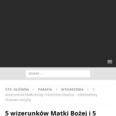
STR. GŁÓWNA
PARAFIA
WYDARZENIA
5
wizerunków Matki Bożej i 5 kolorów różańca – odmówiliśmy
różaniec misyjny
5 wizerunków Matki Bożej i 5