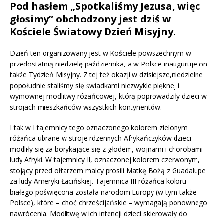
Pod hasłem „Spotkaliśmy Jezusa, więc
głosimy” obchodzony jest dziś w
Kościele Światowy Dzień Misyjny.
Dzień ten organizowany jest w Kościele powszechnym w
przedostatnią niedzielę października, a w Polsce inauguruje on
także Tydzień Misyjny. Z tej też okazji w dzisiejsze,niedzielne
popołudnie staliśmy się świadkami niezwykle pięknej i
wymownej modlitwy różańcowej, którą poprowadziły dzieci w
strojach mieszkańców wszystkich kontynentów.
I tak w I tajemnicy tego oznaczonego kolorem zielonym
różańca ubrane w stroje rdzennych Afrykańczyków dzieci
modliły się za borykające się z głodem, wojnami i chorobami
ludy Afryki. W tajemnicy II, oznaczonej kolorem czerwonym,
stojący przed ołtarzem malcy prosili Matkę Bożą z Guadalupe
za ludy Ameryki Łacińskiej. Tajemnica III różańca koloru
białego poświęcona została narodom Europy (w tym także
Polsce), które – choć chrześcijańskie – wymagają ponownego
nawrócenia. Modlitwę w ich intencji dzieci skierowały do