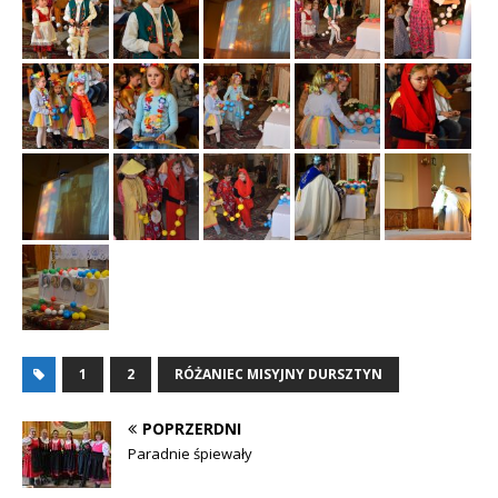
1
2
RÓŻANIEC MISYJNY DURSZTYN
POPRZERDNI
Paradnie śpiewały