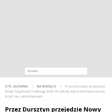
STR. GŁÓWNA
NA BIEŻĄCO
Przez Dursztyn przejedzie
Nowy Targ Road Challenge 2026. W sobotę 4 lipca kierowcy muszą
liczyć się z utrudnieniami
Przez Dursztyn przejedzie Nowy