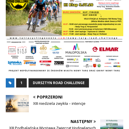
1
DURSZTYN ROAD CHALLENGE
POPRZERDNI
XIII niedziela zwykła – intencje
NASTĘPNY
XIII Podhalańska Wystawa Zwierząt Hodowlanych