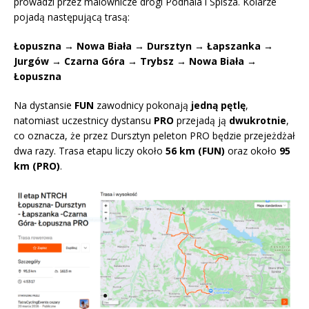
prowadzi przez malownicze drogi Podhala i Spisza. Kolarze
pojadą następującą trasą:
Łopuszna → Nowa Biała → Dursztyn → Łapszanka →
Jurgów → Czarna Góra → Trybsz → Nowa Biała →
Łopuszna
Na dystansie
FUN
zawodnicy pokonają
jedną pętlę
,
natomiast uczestnicy dystansu
PRO
przejadą ją
dwukrotnie
,
co oznacza, że przez Dursztyn peleton PRO będzie przejeżdżał
dwa razy. Trasa etapu liczy około
56 km (FUN)
oraz około
95
km (PRO)
.