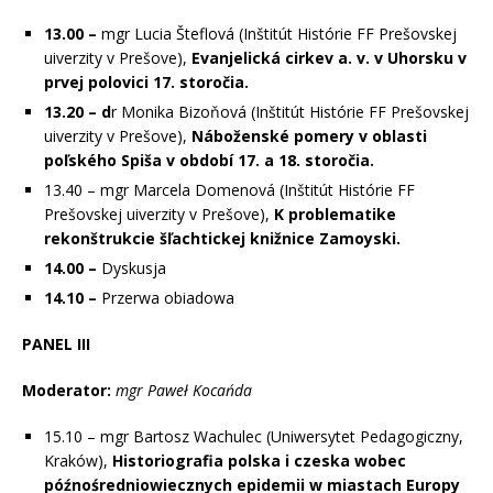
13.00 –
mgr Lucia Šteflová (Inštitút Histórie FF Prešovskej
uiverzity v Prešove),
Evanjelická cirkev a. v. v Uhorsku v
prvej polovici 17. storočia.
13.20 – d
r Monika Bizoňová (Inštitút Histórie FF Prešovskej
uiverzity v Prešove),
Náboženské pomery v oblasti
poľského Spiša v období 17. a 18. storočia.
13.40 – mgr Marcela Domenová (Inštitút Histórie FF
Prešovskej uiverzity v Prešove),
K problematike
rekonštrukcie šľachtickej knižnice Zamoyski.
14.00 –
Dyskusja
14.10 –
Przerwa obiadowa
PANEL III
Moderator:
mgr Paweł Kocańda
15.10 – mgr Bartosz Wachulec (Uniwersytet Pedagogiczny,
Kraków),
Historiografia polska i czeska wobec
późnośredniowiecznych epidemii w miastach Europy