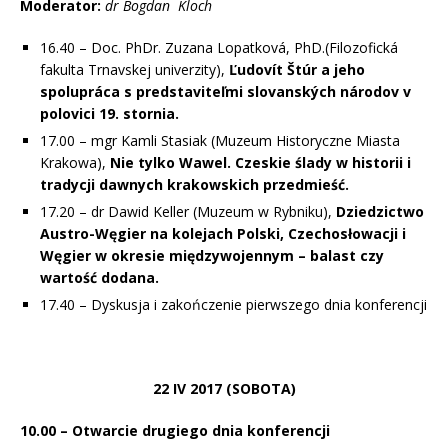
Moderator:
dr Bogdan Kloch
16.40 – Doc. PhDr. Zuzana Lopatková, PhD.(Filozofická
fakulta Trnavskej univerzity),
Ľudovít Štúr a jeho
spolupráca s predstaviteľmi slovanských národov v
polovici 19. stornia.
17.00 – mgr Kamli Stasiak (Muzeum Historyczne Miasta
Krakowa),
Nie tylko Wawel. Czeskie ślady w historii i
tradycji dawnych krakowskich przedmieść.
17.20 – dr Dawid Keller (Muzeum w Rybniku),
Dziedzictwo
Austro-Węgier na kolejach Polski, Czechosłowacji i
Węgier w okresie międzywojennym – balast czy
wartość dodana.
17.40 – Dyskusja i zakończenie pierwszego dnia konferencji
22 IV 2017 (SOBOTA)
10.00 – Otwarcie drugiego dnia konferencji