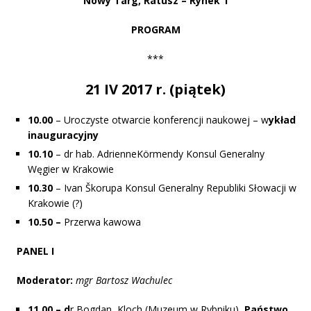
Nowy Targ, Ratusz – Rynek 1
PROGRAM
***
21 IV 2017 r. (piątek)
10.00
– Uroczyste otwarcie konferencji naukowej – w
ykład
inauguracyjny
10.10
– dr hab. AdrienneKörmendy Konsul Generalny
Węgier w Krakowie
10.30
– Ivan Škorupa Konsul Generalny Republiki Słowacji w
Krakowie (?)
10.50 –
Przerwa kawowa
PANEL I
Moderator:
m
gr Bartosz Wachulec
11.00 – d
r Bogdan Kloch (Muzeum w Rybniku),
Państwo