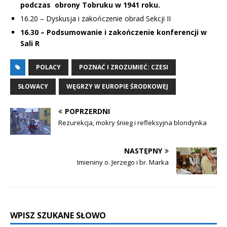
podczas obrony Tobruku w 1941 roku.
16.20 – Dyskusja i zakończenie obrad Sekcji II
16.30 – Podsumowanie i zakończenie konferencji w
Sali R
POLACY
POZNAĆ I ZROZUMIEĆ: CZESI
SŁOWACY
WĘGRZY W EUROPIE ŚRODKOWEJ
POPRZERDNI
Rezurekcja, mokry śnieg i refleksyjna blondynka
NASTĘPNY
Imieniny o. Jerzego i br. Marka
WPISZ SZUKANE SŁOWO