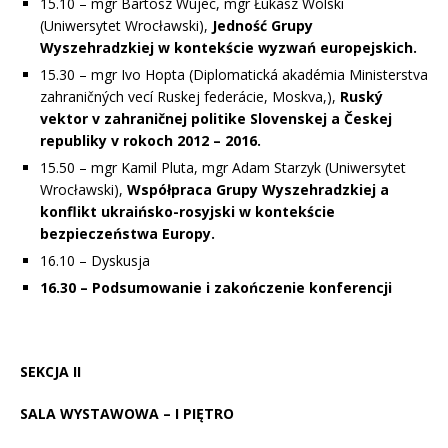
15.10 – mgr Bartosz Wujec, mgr Łukasz Wolski
(Uniwersytet Wrocławski),
Jedność Grupy
Wyszehradzkiej w kontekście wyzwań europejskich.
15.30 – mgr Ivo Hopta (Diplomatická akadémia Ministerstva
zahraničných vecí Ruskej federácie, Moskva,),
Ruský
vektor v zahraničnej politike Slovenskej a Českej
republiky v rokoch 2012 – 2016.
15.50 – mgr Kamil Pluta, mgr Adam Starzyk (Uniwersytet
Wrocławski),
Współpraca Grupy Wyszehradzkiej a
konflikt ukraińsko-rosyjski w kontekście
bezpieczeństwa Europy.
16.10 – Dyskusja
16.30 – Podsumowanie i zakończenie konferencji
SEKCJA II
SALA WYSTAWOWA – I PIĘTRO