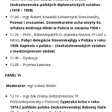
československo-poľských diplomatických vzťahov
(1918 – 1938).
11.00 – mgr Robert Kowalski (Uniwersytet Rzeszowski),
Poznać i zrozumieć. Dziennikarskie echa wizyty ks.
infułata Andrzeja Hlinki w Polsce w sierpniu 1936 r.
11.20 – PhDr., RóbertArpášPh.D
.
(Katedra histórie FF UKF v
Nitre),
Pobyt delegácie Slovenskejligy v Poľsku v roku
1938. Kapitola z poľsko – (česko)slovenských vzťahov
v medzivojnovom období.
11.40 – Dyskusja
12.00 – Przerwa kawowa
PANEL VI
Moderator:
mgr Łukasz Wiater
12.10 – mgr Erik Ondria (InštitútHistórie FF
Prešovskejuiverzity v Prešove)
Cyperská kríza v roku
1974 z pohľadu poľsko-československej dobovej tlače