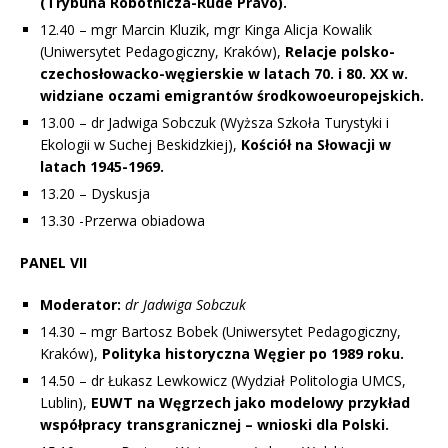
(Trybuna Robotnicza-Rudé Právo).
12.40 – mgr Marcin Kluzik, mgr Kinga Alicja Kowalik
(Uniwersytet Pedagogiczny, Kraków),
Relacje polsko-
czechosłowacko-węgierskie w latach 70. i 80. XX w.
widziane oczami emigrantów środkowoeuropejskich.
13.00 – dr Jadwiga Sobczuk (Wyższa Szkoła Turystyki i
Ekologii w Suchej Beskidzkiej),
Kościół na Słowacji w
latach 1945-1969.
13.20 – Dyskusja
13.30 -Przerwa obiadowa
PANEL VII
Moderator:
dr Jadwiga Sobczuk
14.30 – mgr Bartosz Bobek (Uniwersytet Pedagogiczny,
Kraków),
Polityka historyczna Węgier po 1989 roku.
14.50 – dr Łukasz Lewkowicz (Wydział Politologia UMCS,
Lublin),
EUWT na Węgrzech jako modelowy przykład
współpracy transgranicznej – wnioski dla Polski.