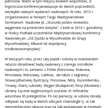
patronów. Warto w tym miejscu bowiem wspomnieć, iż
tegoroczna konferencjanawiązuje do dwóch poprzednich,
niezwykle udanych wydarzeń naukowych. W roku 2015 r.
zorganizowano w Nowym Targu Międzynarodowe
Seminarium Naukowe pt. „Stosunki polsko-słowacko-
węgierskie na przestrzeni dziejów”, z kolei w 2016 r. gościliśmy
w Stolicy Podhala uczestników Międzynarodowej Konferencji
Naukowej pn. „Od Zjazdu w Wyszehradzie do Grupy
Wyszehradzkiej. Kilkaset lat współpracy
środkowoeuropejskiej”.
W bieżącym roku, przez cały piątek i sobotę w nowotarskim
ratuszu obradować będą naukowcy z szeregu ośrodków
naukowych i to zarówno z Polski (Rzeszowa, Krakowa,
Wrocławia, Warszawy, Lublina), ale także z zagranicy:
Słowacji(Bańskiej Bystrzycy, Preszowa, Nitry, Rużomberoku,
Trnawy, Starej Lubowli), Węgier (Budapeszt) Rosji (Moskwa) i
Ukrainy. Łącznie wygłoszonych zostanie 41 referatów
autorstwa 45 prelegentów. Po raz pierwszy, w sobotę obrady
odbywać się będą w dwóch sekcjach równolegle tj.: w Sali
reprezentacyjnej ratusza oraz na Sali wystawowej w muzeum.