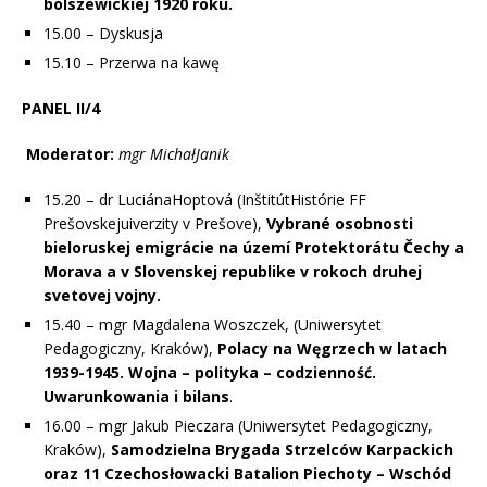
bolszewickiej 1920 roku.
15.00 – Dyskusja
15.10 – Przerwa na kawę
PANEL II/4
Moderator:
mgr MichałJanik
15.20 – dr LuciánaHoptová (InštitútHistórie FF
Prešovskejuiverzity v Prešove),
Vybrané osobnosti
bieloruskej emigrácie na území Protektorátu Čechy a
Morava a v Slovenskej republike v rokoch druhej
svetovej vojny.
15.40 – mgr Magdalena Woszczek, (Uniwersytet
Pedagogiczny, Kraków),
Polacy na Węgrzech w latach
1939-1945. Wojna – polityka – codzienność.
Uwarunkowania i bilans
.
16.00 – mgr Jakub Pieczara (Uniwersytet Pedagogiczny,
Kraków),
Samodzielna Brygada Strzelców Karpackich
oraz 11 Czechosłowacki Batalion Piechoty – Wschód