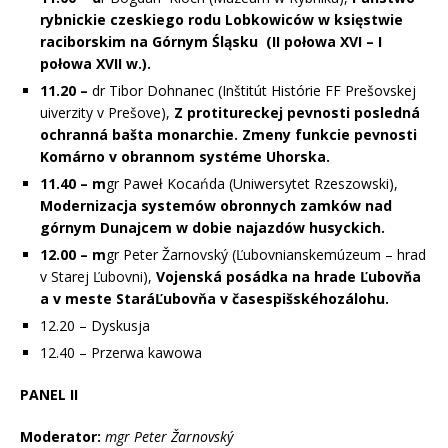
rybnickie czeskiego rodu
Lobkowiców w księstwie
raciborskim na Górnym Śląsku (II połowa XVI
– I
połowa XVII w.).
11.20 –
dr Tibor Dohnanec (Inštitút Histórie FF Prešovskej
uiverzity v Prešove),
Z protitureckej pevnosti posledná
ochranná bašta monarchie. Zmeny funkcie pevnosti
Komárno v obrannom systéme Uhorska.
11.40 – m
gr Paweł Kocańda (Uniwersytet Rzeszowski),
Modernizacja systemów obronnych zamków nad
górnym Dunajcem w dobie najazdów husyckich.
12.00 – m
gr Peter Žarnovský (Ľubovnianskemúzeum – hrad
v Starej Ľubovni),
Vojenská posádka na hrade Ľubovňa
a v meste StaráĽubovňa v časespišskéhozálohu.
12.20 – Dyskusja
12.40 – Przerwa kawowa
PANEL II
Moderator:
mgr Peter Žarnovský