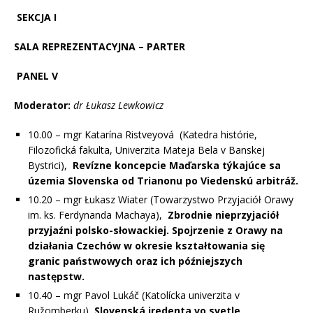
SEKCJA I
SALA REPREZENTACYJNA – PARTER
PANEL V
Moderator:
dr Łukasz Lewkowicz
10.00 – mgr Katarína Ristveyová
(
Katedra histórie,
Filozofická fakulta, Univerzita Mateja Bela v Banskej
Bystrici),
Revízne koncepcie Maďarska týkajúce sa
územia Slovenska od Trianonu po Viedenskú arbitráž.
10.20 – mgr Łukasz Wiater (Towarzystwo Przyjaciół Orawy
im. ks. Ferdynanda Machaya),
Zbrodnie nieprzyjaciół
przyjaźni polsko-słowackiej. Spojrzenie z Orawy na
działania Czechów w okresie kształtowania się
granic państwowych oraz ich późniejszych
następstw.
10.40 – mgr Pavol Lukáč (Katolícka univerzita v
Ružomberku),
Slovenská iredenta vo svetle