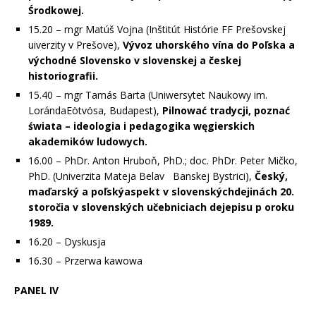
Środkowej.
15.20 – mgr Matúš Vojna (Inštitút Histórie FF Prešovskej
uiverzity v Prešove),
Vývoz uhorského vína do Poľska a
východné Slovensko v slovenskej a českej
historiografii.
15.40 – mgr Tamás Barta (Uniwersytet Naukowy im.
LorándaEötvösa, Budapest),
Pilnować tradycji, poznać
świata – ideologia i pedagogika węgierskich
akademików ludowych.
16.00 – PhDr. Anton Hruboň, PhD.; doc. PhDr. Peter Mičko,
PhD. (Univerzita Mateja Belav Banskej Bystrici),
Český,
maďarský a poľskýaspekt v slovenskýchdejinách 20.
storočia v slovenských učebniciach dejepisu p oroku
1989.
16.20 – Dyskusja
16.30 – Przerwa kawowa
PANEL IV