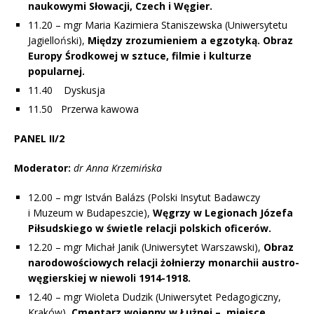
naukowymi Słowacji, Czech i Węgier.
11.20 – mgr Maria Kazimiera Staniszewska (Uniwersytetu
Jagielloński),
Między zrozumieniem a egzotyką. Obraz
Europy Środkowej w sztuce, filmie i kulturze
popularnej.
11.40 Dyskusja
11.50 Przerwa kawowa
PANEL II/2
Moderator:
dr Anna Krzemińska
12.00 – mgr István Balázs (Polski Insytut Badawczy
i Muzeum w Budapeszcie),
Węgrzy w Legionach Józefa
Piłsudskiego w świetle relacji polskich oficerów.
12.20 – mgr Michał Janik (Uniwersytet Warszawski),
Obraz
narodowościowych relacji żołnierzy monarchii austro-
węgierskiej w niewoli 1914-1918.
12.40 – mgr Wioleta Dudzik (Uniwersytet Pedagogiczny,
Kraków),
Cmentarz wojenny w Łużnej – miejsce