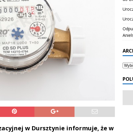
Urocz
Urocz
Odpus
Aniel
ARC
POL
acyjnej w Dursztynie informuje, że w