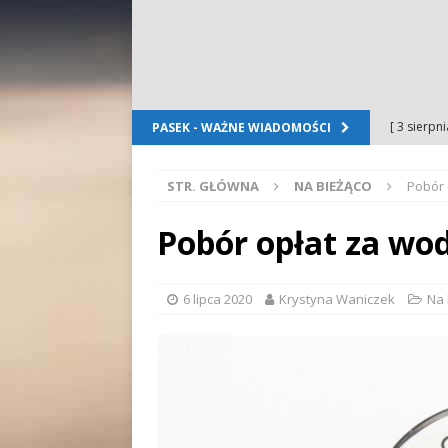
[ 3 sierpn
PASEK - WAŻNE WIADOMOŚCI
Dursztyn
STR. GŁÓWNA
NA BIEŻĄCO
Pobór 
[ 2 sierpn
[ 2 sierpn
Pobór opłat za wodę
OGŁOSZE
[ 2 sierpn
6 lipca 2020
Krystyna Waniczek
Na 
WYDARZE
[ 5 sierpn
Folkloru G