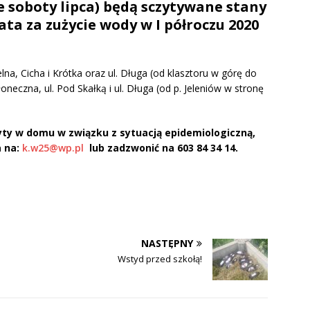
jne soboty lipca) będą sczytywane stany
ta za zużycie wody w I półroczu 2020
elna, Cicha i Krótka oraz ul. Długa (od klasztoru w górę do
Słoneczna, ul. Pod Skałką i ul. Długa (od p. Jeleniów w stronę
zyty w domu w związku z sytuacją epidemiologiczną,
a na:
k.w25@wp.pl
lub zadzwonić na 603 84 34 14.
NASTĘPNY
Wstyd przed szkołą!