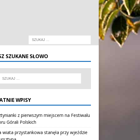
SZ SZUKANE SŁOWO
ATNIE WPISY
tynianki z pierwszym miejscem na Festiwalu
oru Górali Polskich
wiata przystankowa stanęła przy wjeździe
ursztyna