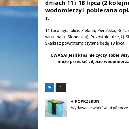
dniach 11 i 18 lipca (2 kole
wodomierzy i pobierana opła
r.
11 lipca będą ulice: Zielona, Pienińska, Kości
wlotu na ul. Słoneczną). Pozostałe ulice, tj. 
Skałki i z powrotem) czytane będą 18 lipca.
UWAGA! Jeśli ktoś nie życzy sobie wi
może przesłać zdjęcie wodomierz
1
POPRZERDNI
Wydawanie worków – II półrocze