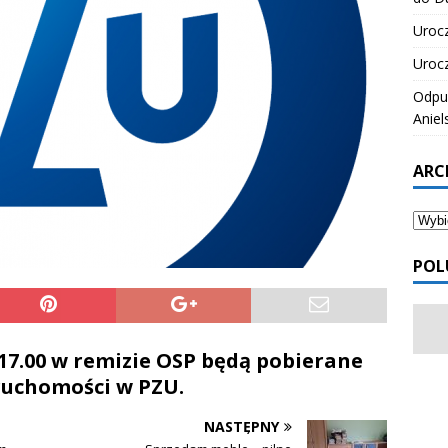
Urocz
Urocz
Odpus
Aniel
ARC
POL
 17.00 w remizie OSP będą pobierane
eruchomości w PZU.
NASTĘPNY