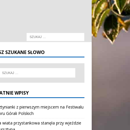
SZ SZUKANE SŁOWO
ATNIE WPISY
tynianki z pierwszym miejscem na Festiwalu
oru Górali Polskich
wiata przystankowa stanęła przy wjeździe
ursztyna