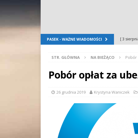
[ 3 sierpn
PASEK - WAŻNE WIADOMOŚCI
Dursztyn
STR. GŁÓWNA
NA BIEŻĄCO
Pobór 
[ 2 sierpn
[ 2 sierpn
Pobór opłat za ube
OGŁOSZE
[ 2 sierpn
26 grudnia 2019
Krystyna Waniczek
WYDARZE
[ 5 sierpn
Folkloru G