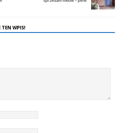
lm
Sprzedam meble – pilne
 TEN WPIS!