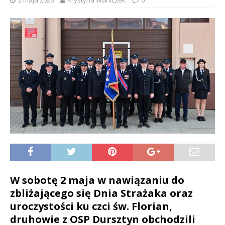
2 maja 2026
Krystyna Waniczek
0
W sobotę 2 maja w nawiązaniu do
zbliżającego się Dnia Strażaka oraz
uroczystości ku czci
św. Florian
,
druhowie z
OSP Dursztyn
obchodzili