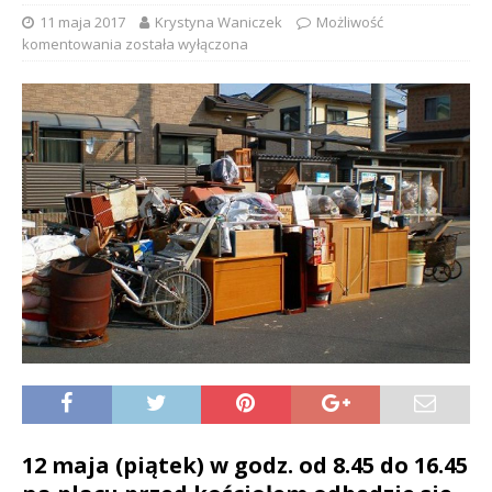
11 maja 2017
Krystyna Waniczek
Możliwość
komentowania
została wyłączona
12 maja (piątek) w godz. od 8.45 do 16.45