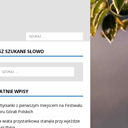
SZ SZUKANE SŁOWO
ATNIE WPISY
tynianki z pierwszym miejscem na Festiwalu
oru Górali Polskich
wiata przystankowa stanęła przy wjeździe
ursztyna