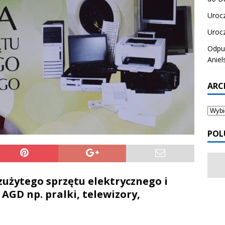
Urocz
Urocz
Odpus
Aniel
ARC
POL
użytego sprzętu elektrycznego i
 AGD np. pralki, telewizory,