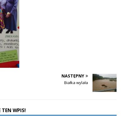
NASTĘPNY
Białka wylała
 TEN WPIS!