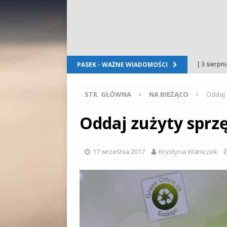
[ 3 sierpn
PASEK - WAŻNE WIADOMOŚCI
Dursztyn
STR. GŁÓWNA
NA BIEŻĄCO
Oddaj 
[ 2 sierpn
[ 2 sierpn
Oddaj zużyty sprz
OGŁOSZE
[ 2 sierpn
17 września 2017
Krystyna Waniczek
WYDARZE
[ 5 sierpn
Folkloru G