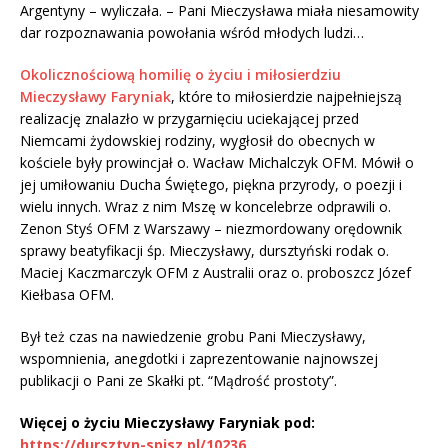
Argentyny – wyliczała. – Pani Mieczysława miała niesamowity
dar rozpoznawania powołania wśród młodych ludzi…
Okolicznościową homilię o życiu i miłosierdziu
Mieczysławy Faryniak
, które to miłosierdzie najpełniejszą
realizację znalazło w przygarnięciu uciekającej przed
Niemcami żydowskiej rodziny, wygłosił do obecnych w
kościele były prowincjał o. Wacław Michalczyk OFM. Mówił o
jej umiłowaniu Ducha Świętego, piękna przyrody, o poezji i
wielu innych. Wraz z nim Mszę w koncelebrze odprawili o.
Zenon Styś OFM z Warszawy – niezmordowany orędownik
sprawy beatyfikacji śp. Mieczysławy, dursztyński rodak o.
Maciej Kaczmarczyk OFM z Australii oraz o. proboszcz Józef
Kiełbasa OFM.
Był też czas na nawiedzenie grobu Pani Mieczysławy,
wspomnienia, anegdotki i zaprezentowanie najnowszej
publikacji o Pani ze Skałki pt. “Mądrość prostoty”.
Więcej o życiu Mieczysławy Faryniak pod:
https://dursztyn-spisz.pl/10236