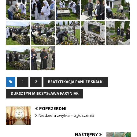
1
2
BEATYFIKACJA PANI ZE SKAŁKI
DURSZTYN MIECZYSŁAWA FARYNIAK
POPRZERDNI
X Niedziela zwykła – ogłoszenia
NASTĘPNY