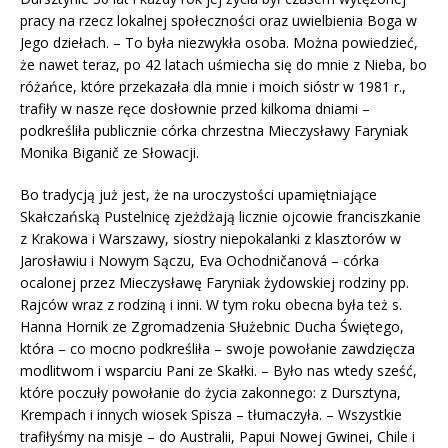
pracy na rzecz lokalnej społeczności oraz uwielbienia Boga w
Jego dziełach. – To była niezwykła osoba. Można powiedzieć,
że nawet teraz, po 42 latach uśmiecha się do mnie z Nieba, bo
różańce, które przekazała dla mnie i moich sióstr w 1981 r.,
trafiły w nasze ręce dosłownie przed kilkoma dniami –
podkreśliła publicznie córka chrzestna Mieczysławy Faryniak
Monika Biganič ze Słowacji.
Bo tradycją już jest, że na uroczystości upamiętniające
Skałczańską Pustelnicę zjeżdżają licznie ojcowie franciszkanie
z Krakowa i Warszawy, siostry niepokalanki z klasztorów w
Jarosławiu i Nowym Sączu, Eva Ochodničanová – córka
ocalonej przez Mieczysławę Faryniak żydowskiej rodziny pp.
Rajców wraz z rodziną i inni. W tym roku obecna była też s.
Hanna Hornik ze Zgromadzenia Służebnic Ducha Świętego,
która – co mocno podkreśliła – swoje powołanie zawdzięcza
modlitwom i wsparciu Pani ze Skałki. – Było nas wtedy sześć,
które poczuły powołanie do życia zakonnego: z Dursztyna,
Krempach i innych wiosek Spisza – tłumaczyła. – Wszystkie
trafiłyśmy na misje – do Australii, Papui Nowej Gwinei, Chile i