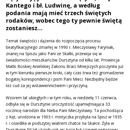
Kantego i bł. Ludwinę, a według
podania mają mieć trzech świętych
rodaków, wobec tego ty pewnie świętą
zostaniesz…
Temat świętości i dążenia do rozpoczęcia procesu
beatyfikacyjnego zmarłej w 1990 r. Mieczysławy Faryniak,
znanej na Spiszu jako Pani ze Skałki, przewija się w
świadomości mieszkańców Dursztyna od kilku lat. Prowincja
Matki Boskiej Anielskiej Zakonu Braci Mniejszych poczyniła już
w tym kierunku pierwsze kroki, cały czas trwa też gromadzenie
bogatej korespondencji i pism Pani Mieci. Niezbędny będzie
też cud za jej wstawiennictwem i przyczyną.
Wzorem lat ubiegłych i w tym roku, w niedzielę 11 czerwca,
odbyła się w Dursztynie uroczystość upamiętniająca 33.
rocznicę narodzin dla Nieba Pani Mieczysławy. Ta pochodząca
z Kęt, urodzona w 1903 r. mistyczka przybyła na Spisz w 1935
r. i osiedliła w podszytej wiatrem chatce na Skałce. Żyła w
Dursztynie 50 lat i każdy rok jej życia był czasem wytężonej