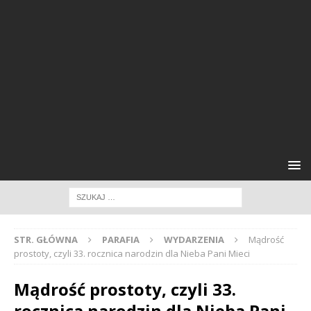
STR. GŁÓWNA
PARAFIA
WYDARZENIA
Mądrość
prostoty, czyli 33. rocznica narodzin dla Nieba Pani Mieci
Mądrość prostoty, czyli 33.
rocznica narodzin dla Nieba Pani